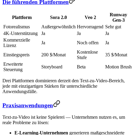
Die führenden Plattformen
Runway
Plattform
Sora 2.0
Veo 2
Gen-3
Fotorealismus
Außergewöhnlich
Hervorragend
Sehr gut
4K-Unterstützung
Ja
Ja
Ja
Kommerzielle
Ja
Noch offen
Ja
Lizenz
Kostenlose
Einstiegspreis
200 $/Monat
35 $/Monat
Stufe
Erweiterte
Storyboard
Beta
Motion Brush
Steuerung
Drei Plattformen dominieren derzeit den Text-zu-Video-Bereich,
jede mit einzigartigen Stärken für unterschiedliche
Anwendungsfälle.
Praxisanwendungen
Text-zu-Video ist keine Spielerei — Unternehmen nutzen es, um
reale Probleme zu lösen:
E-Learning-Unternehmen
generieren maßgeschneiderte