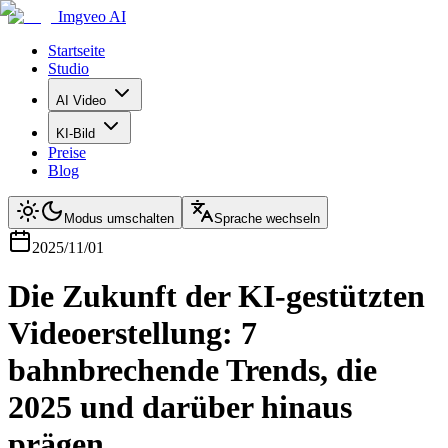
Imgveo AI
Startseite
Studio
AI Video
KI-Bild
Preise
Blog
Modus umschalten
Sprache wechseln
2025/11/01
Die Zukunft der KI-gestützten
Videoerstellung: 7
bahnbrechende Trends, die
2025 und darüber hinaus
prägen