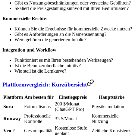
Gibt es Nutzungsbeschränkungen oder versteckte Gebühren?
Skaliert die Preisgestaltung sinnvoll mit Ihren Bedürfnissen?
Kommerzielle Rechte
:
Können Sie die Ergebnisse für kommerzielle Zwecke nutzen?
Gibt es Anforderungen an die Namensnennung?
Wem gehören die generierten Inhalte?
Integration und Workflow
:
Funktioniert es mit Ihren bestehenden Werkzeugen?
Ist die Benutzeroberfläche intuitiv?
Wie steil ist die Lernkurve?
Plattformvergleich: Kurzübersicht
Plattform
Am besten für
Einstiegspreis
Hauptstärke
200 $/Monat
Sora
Fotorealismus
Physiksimulation
(ChatGPT Pro)
Professionelle
Kommerzielle
Runway
35 $/Monat
Kontrolle
Nutzung
Kostenlose Stufe
Veo 2
Gesamtqualität
Zeitliche Konsistenz
geplant