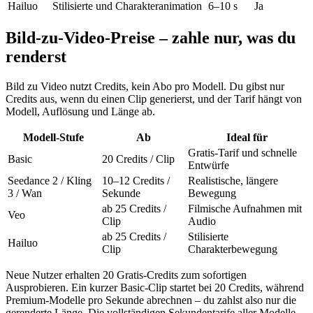
Hailuo
Stilisierte und Charakteranimation
6–10 s
Ja
Bild-zu-Video-Preise – zahle nur, was du
renderst
Bild zu Video nutzt Credits, kein Abo pro Modell. Du gibst nur
Credits aus, wenn du einen Clip generierst, und der Tarif hängt von
Modell, Auflösung und Länge ab.
Modell-Stufe
Ab
Ideal für
Gratis-Tarif und schnelle
Basic
20 Credits / Clip
Entwürfe
Seedance 2 / Kling
10–12 Credits /
Realistische, längere
3 / Wan
Sekunde
Bewegung
ab 25 Credits /
Filmische Aufnahmen mit
Veo
Clip
Audio
ab 25 Credits /
Stilisierte
Hailuo
Clip
Charakterbewegung
Neue Nutzer erhalten 20 Gratis-Credits zum sofortigen
Ausprobieren. Ein kurzer Basic-Clip startet bei 20 Credits, während
Premium-Modelle pro Sekunde abrechnen – du zahlst also nur die
gerenderte Länge. Die vollständigen Sekundentarife aller Modelle