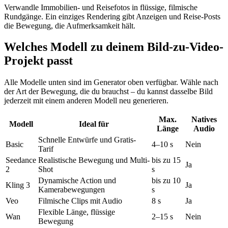
Verwandle Immobilien- und Reisefotos in flüssige, filmische
Rundgänge. Ein einziges Rendering gibt Anzeigen und Reise-Posts
die Bewegung, die Aufmerksamkeit hält.
Welches Modell zu deinem Bild-zu-Video-
Projekt passt
Alle Modelle unten sind im Generator oben verfügbar. Wähle nach
der Art der Bewegung, die du brauchst – du kannst dasselbe Bild
jederzeit mit einem anderen Modell neu generieren.
Max.
Natives
Modell
Ideal für
Länge
Audio
Schnelle Entwürfe und Gratis-
Basic
4–10 s
Nein
Tarif
Seedance
Realistische Bewegung und Multi-
bis zu 15
Ja
2
Shot
s
Dynamische Action und
bis zu 10
Kling 3
Ja
Kamerabewegungen
s
Veo
Filmische Clips mit Audio
8 s
Ja
Flexible Länge, flüssige
Wan
2–15 s
Nein
Bewegung