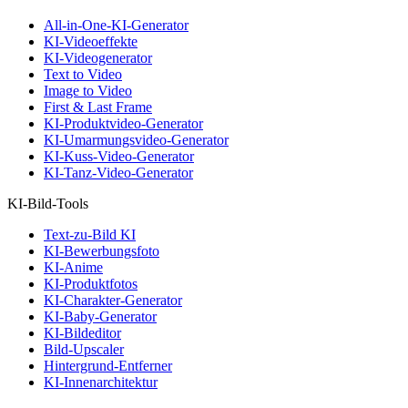
All-in-One-KI-Generator
KI-Videoeffekte
KI-Videogenerator
Text to Video
Image to Video
First & Last Frame
KI-Produktvideo-Generator
KI-Umarmungsvideo-Generator
KI-Kuss-Video-Generator
KI-Tanz-Video-Generator
KI-Bild-Tools
Text-zu-Bild KI
KI-Bewerbungsfoto
KI-Anime
KI-Produktfotos
KI-Charakter-Generator
KI-Baby-Generator
KI-Bildeditor
Bild-Upscaler
Hintergrund-Entferner
KI-Innenarchitektur