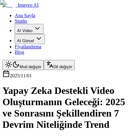
Imgveo AI
Ana Sayfa
Studio
AI Video
AI Görsel
Fiyatlandırma
Blog
Mod değiştir
Dil değiştir
2025/11/01
Yapay Zeka Destekli Video
Oluşturmanın Geleceği: 2025
ve Sonrasını Şekillendiren 7
Devrim Niteliğinde Trend