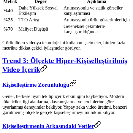
Metrik
Değer
Açıklama
Daha Yüksek Sosyal
Animasyonlu ve statik görseller
%40
Etkileşim
karşılaştırması
%25
TTO Artışı
Animasyonlu ürün gösterimleri için
Geleneksel çekimlerle
%70
Maliyet Düşüşü
karşılaştırıldığında
Görüntüden videoya teknolojisini kullanan işletmeler, birden fazla
metrikte dikkat çekici iyileşmeler görüyor.
Trend 3: Ölçekte Hiper-Kişiselleştirilmiş
Video İçerik
Kişiselleştirme Zorunluluğu
Genel, herkese uyan tek tip içerik etkinliğini kaybediyor. Modern
tüketiciler, ilgi alanlarına, davranışlarına ve tercihlerine göre
uyarlanmış deneyimler bekliyor. Yapay zeka video üretimi, benzeri
görülmemiş ölçekte gerçek kişiselleştirmeyi mümkün kılıyor.
Kişiselleştirmenin Arkasındaki Veriler