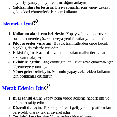
neyin işe yarayıp neyin yaramadığını anlayın
Yaklaşımları birleştirin
: En iyi sonuçlar için yapay zekayı
geleneksel yöntemlerle birlikte kullanın
İşletmeler İçin
Kullanım alanlarını belirleyin
: Yapay zeka video mevcut
sorunları nerede çözebilir veya yeni fırsatlar yaratabilir?
Pilot projeler yürütün
: Büyük taahhütlerden önce küçük
ölçekli girişimlerde test edin
Etkiyi ölçün
: Kazanılan zamanı, azalan maliyetleri ve artan
etkileşimi takip edin
Ekibinizi eğitin
: Araç etkinliğini en üst düzeye çıkarmak için
öğrenmeye yatırım yapın
Yönergeler belirleyin
: Sorumlu yapay zeka video kullanımı
için politikalar oluşturun
Merak Edenler İçin
Bilgi sahibi olun
: Yapay zeka video gelişme haberlerini ve
atılımları takip edin
Düzenli deneyin
: Teknoloji sürekli gelişiyor — platformları
periyodik olarak tekrar ziyaret edin
Topluluklara katılın
: Yapay zeka video oluşturmayı