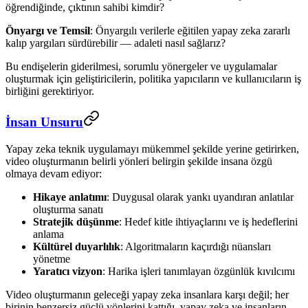
öğrendiğinde, çıktının sahibi kimdir?
Önyargı ve Temsil
: Önyargılı verilerle eğitilen yapay zeka zararlı
kalıp yargıları sürdürebilir — adaleti nasıl sağlarız?
Bu endişelerin giderilmesi, sorumlu yönergeler ve uygulamalar
oluşturmak için geliştiricilerin, politika yapıcıların ve kullanıcıların iş
birliğini gerektiriyor.
İnsan Unsuru
Yapay zeka teknik uygulamayı mükemmel şekilde yerine getirirken,
video oluşturmanın belirli yönleri belirgin şekilde insana özgü
olmaya devam ediyor:
Hikaye anlatımı
: Duygusal olarak yankı uyandıran anlatılar
oluşturma sanatı
Stratejik düşünme
: Hedef kitle ihtiyaçlarını ve iş hedeflerini
anlama
Kültürel duyarlılık
: Algoritmaların kaçırdığı nüansları
yönetme
Yaratıcı vizyon
: Harika işleri tanımlayan özgünlük kıvılcımı
Video oluşturmanın geleceği yapay zeka insanlara karşı değil; her
birinin benzersiz güçlü yönlerini kattığı, yapay zeka ve insanların