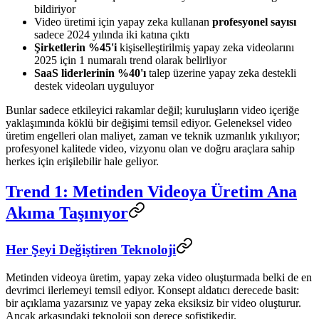
bildiriyor
Video üretimi için yapay zeka kullanan
profesyonel sayısı
sadece 2024 yılında iki katına çıktı
Şirketlerin %45'i
kişiselleştirilmiş yapay zeka videolarını
2025 için 1 numaralı trend olarak belirliyor
SaaS liderlerinin %40'ı
talep üzerine yapay zeka destekli
destek videoları uyguluyor
Bunlar sadece etkileyici rakamlar değil; kuruluşların video içeriğe
yaklaşımında köklü bir değişimi temsil ediyor. Geleneksel video
üretim engelleri olan maliyet, zaman ve teknik uzmanlık yıkılıyor;
profesyonel kalitede video, vizyonu olan ve doğru araçlara sahip
herkes için erişilebilir hale geliyor.
Trend 1: Metinden Videoya Üretim Ana
Akıma Taşınıyor
Her Şeyi Değiştiren Teknoloji
Metinden videoya üretim, yapay zeka video oluşturmada belki de en
devrimci ilerlemeyi temsil ediyor. Konsept aldatıcı derecede basit:
bir açıklama yazarsınız ve yapay zeka eksiksiz bir video oluşturur.
Ancak arkasındaki teknoloji son derece sofistikedir.