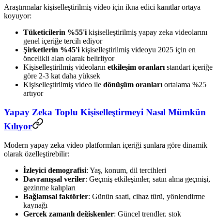
Araştırmalar kişiselleştirilmiş video için ikna edici kanıtlar ortaya
koyuyor:
Tüketicilerin %55'i
kişiselleştirilmiş yapay zeka videolarını
genel içeriğe tercih ediyor
Şirketlerin %45'i
kişiselleştirilmiş videoyu 2025 için en
öncelikli alan olarak belirliyor
Kişiselleştirilmiş videoların
etkileşim oranları
standart içeriğe
göre 2-3 kat daha yüksek
Kişiselleştirilmiş video ile
dönüşüm oranları
ortalama %25
artıyor
Yapay Zeka Toplu Kişiselleştirmeyi Nasıl Mümkün
Kılıyor
Modern yapay zeka video platformları içeriği şunlara göre dinamik
olarak özelleştirebilir:
İzleyici demografisi
: Yaş, konum, dil tercihleri
Davranışsal veriler
: Geçmiş etkileşimler, satın alma geçmişi,
gezinme kalıpları
Bağlamsal faktörler
: Günün saati, cihaz türü, yönlendirme
kaynağı
Gerçek zamanlı değişkenler
: Güncel trendler, stok