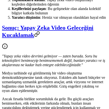
keşfeden diğerlerinden öğrenin
Keşiflerinizi paylaşın
: Bu gelişmekte olan alanda kolektif
bilgiye katkıda bulunun
Yaratıcı düşünün
: Henüz var olmayan olasılıkları hayal edin
Sonuç: Yapay Zeka Video Geleceğini
Kucaklamak
"Yapay zeka video devrimi gelmiyor — zaten burada. Soru bu
teknolojileri benimseyip benimsememek değil, bunları yaratıcı ve iş
akışlarınıza ne kadar hızlı entegre edebileceğinizdir."
Medya tarihinde eşi görülmemiş bir video oluşturma
demokratikleşmesine tanık oluyoruz. Eskiden altı haneli bütçeler ve
uzmanlaşmış uzmanlık gerektiren araçlar, artık vizyonu ve internet
bağlantısı olan herkes için erişilebilir. Giriş engelleri yıkılmış ve
oyun alanı eşitlenmiştir.
Ancak fırsatla birlikte sorumluluk da gelir. Bu güçlü araçları
benimserken, etik etkilerinin farkında olmalı, bunları insan
yaratıcılığını değiştirmek yerine güçlendirmek için kullanmalı ve