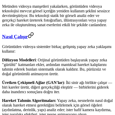
Metinden videoya manşetleri yakalarken, görüntüden videoya
teknolojisi mevcut görsel içeriğin yeniden kullanım şeklini sessizce
devrimleştiriyor. Bu teknoloji statik bir görseli analiz eder ve
gerçekçi hareket üreterek fotoğrafları, illüstrasyonları veya yapay
zeka ile oluşturulmuş sanat eserlerini etkili bir şekilde canlandırır.
Nasıl Çalışır
Görüntüden videoya sistemler birkaç gelişmiş yapay zeka yaklaşımı
kullanır:
Difüzyon Modelleri
: Orijinal görüntüden başlayarak yapay zeka
"gürültü" katmanları ekler, ardından mantıksal hareket kalıplarını
tahmin ederek bunları sistematik olarak kaldırır. Bu, pürüzsüz ve
doğal görünümlü animasyon üretir.
Üretken Çekişmeli Ağlar (GAN'lar)
: İki sinir ağı birlikte çalışır —
biri kareler üretir, diğeri gerçekçiliği eleştirir — birbirlerini giderek
daha inandırıcı sonuçlara doğru iter.
Hareket Tahmin Algoritmaları
: Yapay zeka, nesnelerin nasıl doğal
olarak hareket etmesi gerektiğini belirlemek için görsel öğeleri
(aydınlatma, derinlik, yapı) analiz eder; ister hafif kamera kaydırma,
ister paralaks efektleri, ister nesne animasyonu olsun.