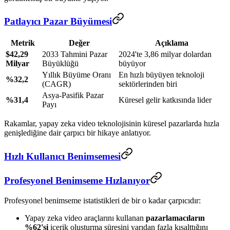
Patlayıcı Pazar Büyümesi
Metrik
Değer
Açıklama
$42,29
2033 Tahmini Pazar
2024'te 3,86 milyar dolardan
Milyar
Büyüklüğü
büyüyor
Yıllık Büyüme Oranı
En hızlı büyüyen teknoloji
%32,2
(CAGR)
sektörlerinden biri
Asya-Pasifik Pazar
%31,4
Küresel gelir katkısında lider
Payı
Rakamlar, yapay zeka video teknolojisinin küresel pazarlarda hızla
genişlediğine dair çarpıcı bir hikaye anlatıyor.
Hızlı Kullanıcı Benimsemesi
Profesyonel Benimseme Hızlanıyor
Profesyonel benimseme istatistikleri de bir o kadar çarpıcıdır:
Yapay zeka video araçlarını kullanan
pazarlamacıların
%62'si
içerik oluşturma süresini yarıdan fazla kısalttığını