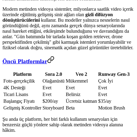
Modern metinden videoya sistemler, milyonlarca saatlik video içerik
üzerinde eğitilmiş gelişmiş sinir ağları olan
gizli difüzyon
dönüştürücülerini
kullanır. Bu modeller yalnızca nesnelerin nasıl
göründüğünü değil, aynı zamanda gerçek dünya senaryolarında
nasıl hareket ettiğini, etkileşimde bulunduğunu ve davrandığını da
anlar. "Gün batımında bir tarlada koşan golden retriever, drone
perspektifinden çekilmiş" gibi karmaşık istemleri yorumlayabilir ve
fiziksel olarak doğru, sinematik açıdan güzel görüntüler üretebilirler.
Öncü Platformlar
Platform
Sora 2.0
Veo 2
Runway Gen-3
Foto-gerçekçilik
Olağanüstü
Mükemmel
Çok İyi
4K Desteği
Evet
Evet
Evet
Ticari Lisans
Evet
Belirsiz
Evet
Başlangıç Fiyatı
$200/ay
Ücretsiz katman
$35/ay
Gelişmiş Kontroller
Storyboard
Beta
Motion Brush
Şu anda üç platform, her biri farklı kullanım senaryoları için
benzersiz güçlü yönlere sahip olarak metinden videoya alanına
hâkim.