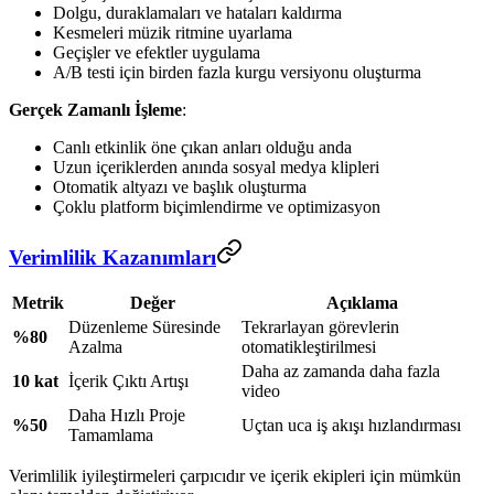
Dolgu, duraklamaları ve hataları kaldırma
Kesmeleri müzik ritmine uyarlama
Geçişler ve efektler uygulama
A/B testi için birden fazla kurgu versiyonu oluşturma
Gerçek Zamanlı İşleme
:
Canlı etkinlik öne çıkan anları olduğu anda
Uzun içeriklerden anında sosyal medya klipleri
Otomatik altyazı ve başlık oluşturma
Çoklu platform biçimlendirme ve optimizasyon
Verimlilik Kazanımları
Metrik
Değer
Açıklama
Düzenleme Süresinde
Tekrarlayan görevlerin
%80
Azalma
otomatikleştirilmesi
Daha az zamanda daha fazla
10 kat
İçerik Çıktı Artışı
video
Daha Hızlı Proje
%50
Uçtan uca iş akışı hızlandırması
Tamamlama
Verimlilik iyileştirmeleri çarpıcıdır ve içerik ekipleri için mümkün