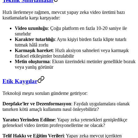
Teknik Sınırlamalar
Hızlı ilerlemeye rağmen, mevcut yapay zeka video üretimi bazı
kısıtlamalarla karşı karşıyadır:
Video uzunluğu
: Çoğu platform en fazla 10-20 saniye ile
sınırlıdır
Karakter tutarlılığı
: Aynı kişiyi birden fazla klipte tutarlı
tutmak hâlâ zorlu
Karmaşık hareket
: Hızlı aksiyon sahneleri veya karmaşık
fiziksel etkileşimler bozulabilir
Metin oluşturma
: Ekran üzerindeki metinler genellikle bozuk
veya yanlış görünür
Etik Kaygılar
Teknoloji meşru soruları gündeme getiriyor:
Deepfake'ler ve Dezenformasyon
: Faydalı uygulamalara olanak
tanırken kötü amaçlı kullanımı nasıl önleyebiliriz?
Yaratıcı Yerinden Edilme
: Yapay zeka yetenekleri genişledikçe
geleneksel video üretim profesyonellerine ne olacak?
Telif Hakkı ve Eğitim Verileri
: Yapay zeka mevcut içerikten