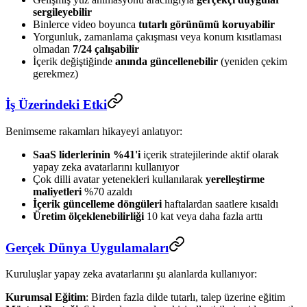
sergileyebilir
Binlerce video boyunca
tutarlı görünümü koruyabilir
Yorgunluk, zamanlama çakışması veya konum kısıtlaması
olmadan
7/24 çalışabilir
İçerik değiştiğinde
anında güncellenebilir
(yeniden çekim
gerekmez)
İş Üzerindeki Etki
Benimseme rakamları hikayeyi anlatıyor:
SaaS liderlerinin %41'i
içerik stratejilerinde aktif olarak
yapay zeka avatarlarını kullanıyor
Çok dilli avatar yetenekleri kullanılarak
yerelleştirme
maliyetleri
%70 azaldı
İçerik güncelleme döngüleri
haftalardan saatlere kısaldı
Üretim ölçeklenebilirliği
10 kat veya daha fazla arttı
Gerçek Dünya Uygulamaları
Kuruluşlar yapay zeka avatarlarını şu alanlarda kullanıyor:
Kurumsal Eğitim
: Birden fazla dilde tutarlı, talep üzerine eğitim