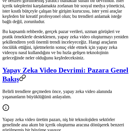
ve benzeri görülmemiş yaratıcı olanaklar sunan bir devrimdir. İster
içerik taleplerini karşılamakta zorlanan bir sosyal medya yöneticisi,
ister kısıtlı bütçeyle çalışan bir girişim kurucusu, ister yeni araçlar
keşfeden bir kreatif profesyonel olun; bu trendleri anlamak isteğe
bağlı değil, zorunludur.
Bu kapsamlı rehberde, gerçek pazar verileri, uzman görüşleri ve
pratik örneklerle desteklenen, yapay zeka video oluşturmayı yeniden
şekillendiren yedi önemli trendi inceleyeceğiz. Hangi araçların
öncülük ettiğini, işletmelerin sonuç elde etmek için yapay zeka
videoyu nasıl kullandığını ve bu hızla gelişen teknolojinin
geleceğinde neler olduğunu keşfedeceksiniz.
Yapay Zeka Video Devrimi: Pazara Genel
Bakış
Belirli trendlere geçmeden önce, yapay zeka video alanında
yaşananların büyüklüğünü anlayalım.
Yapay zeka video üretim pazarı, niş bir teknolojiden sektörler
genelinde ana akım bir içerik oluşturma aracına dönüşerek benzeri
görülmemiş bir büyüme yaşıyor.