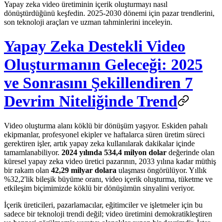
Yapay zeka video üretiminin içerik oluşturmayı nasıl
dönüştürdüğünü keşfedin. 2025-2030 dönemi için pazar trendlerini,
son teknoloji araçları ve uzman tahminlerini inceleyin.
Yapay Zeka Destekli Video
Oluşturmanın Geleceği: 2025
ve Sonrasını Şekillendiren 7
Devrim Niteliğinde Trend
Video oluşturma alanı köklü bir dönüşüm yaşıyor. Eskiden pahalı
ekipmanlar, profesyonel ekipler ve haftalarca süren üretim süreci
gerektiren işler, artık yapay zeka kullanılarak dakikalar içinde
tamamlanabiliyor.
2024 yılında 534,4 milyon dolar
değerinde olan
küresel yapay zeka video üretici pazarının, 2033 yılına kadar müthiş
bir rakam olan
42,29 milyar dolara
ulaşması öngörülüyor. Yıllık
%32,2'lik bileşik büyüme oranı, video içerik oluşturma, tüketme ve
etkileşim biçimimizde köklü bir dönüşümün sinyalini veriyor.
İçerik üreticileri, pazarlamacılar, eğitimciler ve işletmeler için bu
sadece bir teknoloji trendi değil; video üretimini demokratikleştiren