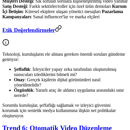
Müşteri Desteği
: Sık sorulan sorulara kişiselleştirilmiş video yanıtlar
Satış Desteği
: Farklı sektörler/roller için özel ürün demoları
Kurum
İçi İletişim
: Küresel ekiplere ulaşan yönetici mesajları
Pazarlama
Kampanyaları
: Sanal influencer'lar ve marka elçileri
Etik Değerlendirmeler
Teknoloji, kuruluşların ele alması gereken önemli soruları gündeme
getiriyor:
Şeffaflık
: İzleyiciler yapay zeka tarafından oluşturulmuş
sunucuları izlediklerini bilmeli mi?
Onay
: Gerçek kişilerin dijital görünümleri nasıl
yönetilmelidir?
Özgünlük
: Yararlı araç ile aldatıcı uygulama arasındaki sınır
nerede?
Sorumlu kuruluşlar, şeffaflığı sağlamak ve izleyici güvenini
korumak için sentetik medya kullanımına ilişkin net politikalar
oluşturuyor.
Trend 6: Otomatik Video Düzenleme