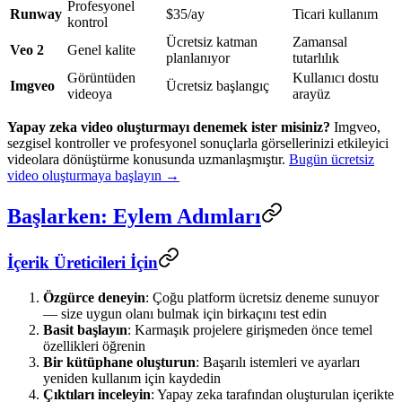
Profesyonel
Runway
$35/ay
Ticari kullanım
kontrol
Ücretsiz katman
Zamansal
Veo 2
Genel kalite
planlanıyor
tutarlılık
Görüntüden
Kullanıcı dostu
Imgveo
Ücretsiz başlangıç
videoya
arayüz
Yapay zeka video oluşturmayı denemek ister misiniz?
Imgveo,
sezgisel kontroller ve profesyonel sonuçlarla görsellerinizi etkileyici
videolara dönüştürme konusunda uzmanlaşmıştır.
Bugün ücretsiz
video oluşturmaya başlayın →
Başlarken: Eylem Adımları
İçerik Üreticileri İçin
Özgürce deneyin
: Çoğu platform ücretsiz deneme sunuyor
— size uygun olanı bulmak için birkaçını test edin
Basit başlayın
: Karmaşık projelere girişmeden önce temel
özellikleri öğrenin
Bir kütüphane oluşturun
: Başarılı istemleri ve ayarları
yeniden kullanım için kaydedin
Çıktıları inceleyin
: Yapay zeka tarafından oluşturulan içerikte