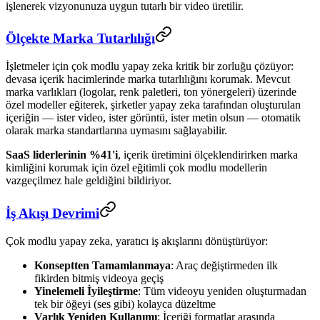
işlenerek vizyonunuza uygun tutarlı bir video üretilir.
Ölçekte Marka Tutarlılığı
İşletmeler için çok modlu yapay zeka kritik bir zorluğu çözüyor:
devasa içerik hacimlerinde marka tutarlılığını korumak. Mevcut
marka varlıkları (logolar, renk paletleri, ton yönergeleri) üzerinde
özel modeller eğiterek, şirketler yapay zeka tarafından oluşturulan
içeriğin — ister video, ister görüntü, ister metin olsun — otomatik
olarak marka standartlarına uymasını sağlayabilir.
SaaS liderlerinin %41'i
, içerik üretimini ölçeklendirirken marka
kimliğini korumak için özel eğitimli çok modlu modellerin
vazgeçilmez hale geldiğini bildiriyor.
İş Akışı Devrimi
Çok modlu yapay zeka, yaratıcı iş akışlarını dönüştürüyor:
Konseptten Tamamlanmaya
: Araç değiştirmeden ilk
fikirden bitmiş videoya geçiş
Yinelemeli İyileştirme
: Tüm videoyu yeniden oluşturmadan
tek bir öğeyi (ses gibi) kolayca düzeltme
Varlık Yeniden Kullanımı
: İçeriği formatlar arasında