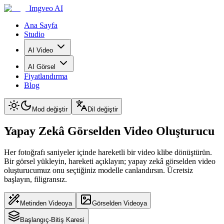
Imgveo AI
Ana Sayfa
Studio
AI Video
AI Görsel
Fiyatlandırma
Blog
Mod değiştir
Dil değiştir
Yapay Zekâ Görselden Video Oluşturucu
Her fotoğrafı saniyeler içinde hareketli bir video klibe dönüştürün.
Bir görsel yükleyin, hareketi açıklayın; yapay zekâ görselden video
oluşturucumuz onu seçtiğiniz modelle canlandırsın. Ücretsiz
başlayın, filigransız.
Metinden Videoya
Görselden Videoya
Başlangıç-Bitiş Karesi