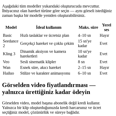
Aşağıdaki tüm modeller yukarıdaki oluşturucuda mevcuttur.
İhtiyacınız olan hareket türüne göre seçin — aynı görseli istediğiniz
zaman başka bir modelle yeniden oluşturabilirsiniz.
Yerel
Model
İdeal kullanım
Maks. süre
ses
Basic
Hızlı taslaklar ve ücretsiz plan
4–10 sn
Hayır
Seedance
15 sn'ye
Gerçekçi hareket ve çoklu çekim
Evet
2
kadar
Dinamik aksiyon ve kamera
10 sn'ye
Kling 3
Evet
hareketleri
kadar
Veo
Sesli sinematik klipler
8 sn
Evet
Wan
Esnek süre, akıcı hareket
2–15 sn
Hayır
Hailuo
Stilize ve karakter animasyonu
6–10 sn
Evet
Görselden video fiyatlandırması —
yalnızca ürettiğiniz kadar ödeyin
Görselden video, model başına abonelik değil kredi kullanır.
Yalnızca bir klip oluşturduğunuzda kredi harcarsınız ve ücret
seçtiğiniz model, çözünürlük ve süreye bağlıdır.