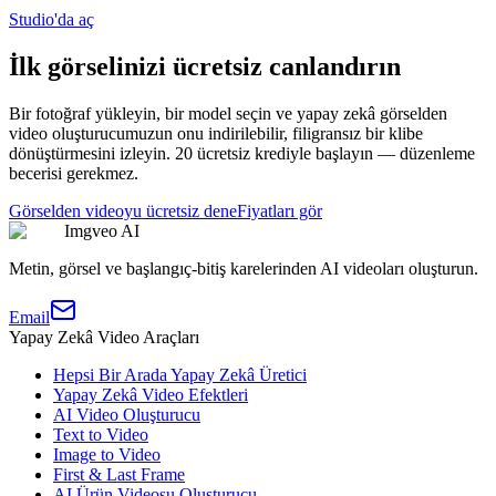
Studio'da aç
İlk görselinizi ücretsiz canlandırın
Bir fotoğraf yükleyin, bir model seçin ve yapay zekâ görselden
video oluşturucumuzun onu indirilebilir, filigransız bir klibe
dönüştürmesini izleyin. 20 ücretsiz krediyle başlayın — düzenleme
becerisi gerekmez.
Görselden videoyu ücretsiz dene
Fiyatları gör
Imgveo AI
Metin, görsel ve başlangıç-bitiş karelerinden AI videoları oluşturun.
Email
Yapay Zekâ Video Araçları
Hepsi Bir Arada Yapay Zekâ Üretici
Yapay Zekâ Video Efektleri
AI Video Oluşturucu
Text to Video
Image to Video
First & Last Frame
AI Ürün Videosu Oluşturucu