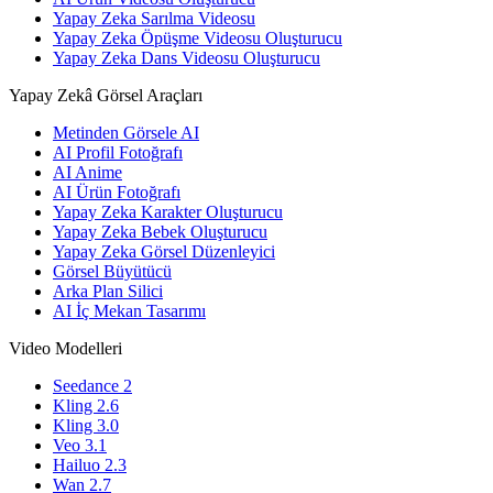
Yapay Zeka Sarılma Videosu
Yapay Zeka Öpüşme Videosu Oluşturucu
Yapay Zeka Dans Videosu Oluşturucu
Yapay Zekâ Görsel Araçları
Metinden Görsele AI
AI Profil Fotoğrafı
AI Anime
AI Ürün Fotoğrafı
Yapay Zeka Karakter Oluşturucu
Yapay Zeka Bebek Oluşturucu
Yapay Zeka Görsel Düzenleyici
Görsel Büyütücü
Arka Plan Silici
AI İç Mekan Tasarımı
Video Modelleri
Seedance 2
Kling 2.6
Kling 3.0
Veo 3.1
Hailuo 2.3
Wan 2.7