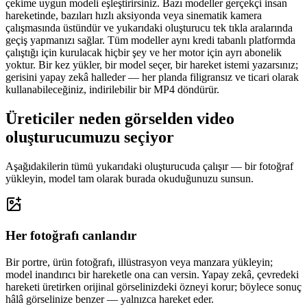
çekime uygun modeli eşleştirirsiniz. Bazı modeller gerçekçi insan
hareketinde, bazıları hızlı aksiyonda veya sinematik kamera
çalışmasında üstündür ve yukarıdaki oluşturucu tek tıkla aralarında
geçiş yapmanızı sağlar. Tüm modeller aynı kredi tabanlı platformda
çalıştığı için kurulacak hiçbir şey ve her motor için ayrı abonelik
yoktur. Bir kez yükler, bir model seçer, bir hareket istemi yazarsınız;
gerisini yapay zekâ halleder — her planda filigransız ve ticari olarak
kullanabileceğiniz, indirilebilir bir MP4 döndürür.
Üreticiler neden görselden video
oluşturucumuzu seçiyor
Aşağıdakilerin tümü yukarıdaki oluşturucuda çalışır — bir fotoğraf
yükleyin, model tam olarak burada okuduğunuzu sunsun.
Her fotoğrafı canlandır
Bir portre, ürün fotoğrafı, illüstrasyon veya manzara yükleyin;
model inandırıcı bir hareketle ona can versin. Yapay zekâ, çevredeki
hareketi üretirken orijinal görselinizdeki özneyi korur; böylece sonuç
hâlâ görselinize benzer — yalnızca hareket eder.