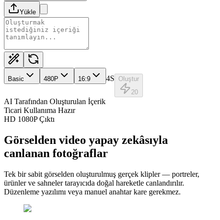
Yükle
4S
Basic
480
P
16:9
Oluştur
20
AI Tarafından Oluşturulan İçerik
Ticari Kullanıma Hazır
HD 1080P Çıktı
Görselden video yapay zekâsıyla
canlanan fotoğraflar
Tek bir sabit görselden oluşturulmuş gerçek klipler — portreler,
ürünler ve sahneler tarayıcıda doğal hareketle canlandırılır.
Düzenleme yazılımı veya manuel anahtar kare gerekmez.