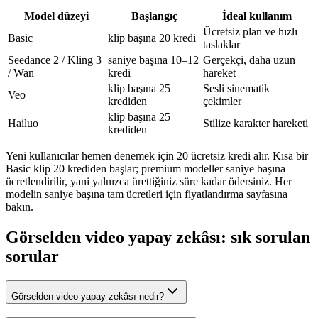
Model düzeyi
Başlangıç
İdeal kullanım
Ücretsiz plan ve hızlı
Basic
klip başına 20 kredi
taslaklar
Seedance 2 / Kling 3
saniye başına 10–12
Gerçekçi, daha uzun
/ Wan
kredi
hareket
klip başına 25
Sesli sinematik
Veo
krediden
çekimler
klip başına 25
Hailuo
Stilize karakter hareketi
krediden
Yeni kullanıcılar hemen denemek için 20 ücretsiz kredi alır. Kısa bir
Basic klip 20 krediden başlar; premium modeller saniye başına
ücretlendirilir, yani yalnızca ürettiğiniz süre kadar ödersiniz. Her
modelin saniye başına tam ücretleri için fiyatlandırma sayfasına
bakın.
Görselden video yapay zekâsı: sık sorulan
sorular
Görselden video yapay zekâsı nedir?