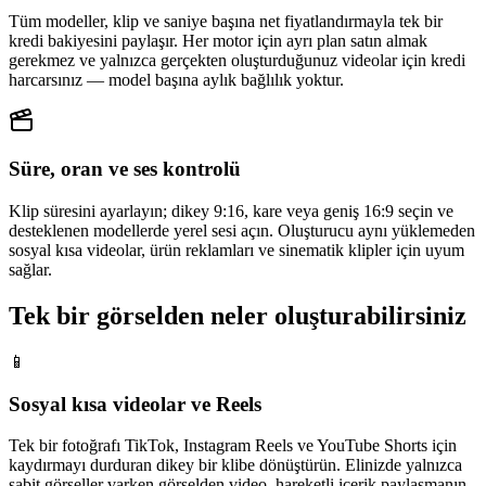
Tüm modeller, klip ve saniye başına net fiyatlandırmayla tek bir
kredi bakiyesini paylaşır. Her motor için ayrı plan satın almak
gerekmez ve yalnızca gerçekten oluşturduğunuz videolar için kredi
harcarsınız — model başına aylık bağlılık yoktur.
Süre, oran ve ses kontrolü
Klip süresini ayarlayın; dikey 9:16, kare veya geniş 16:9 seçin ve
desteklenen modellerde yerel sesi açın. Oluşturucu aynı yüklemeden
sosyal kısa videolar, ürün reklamları ve sinematik klipler için uyum
sağlar.
Tek bir görselden neler oluşturabilirsiniz
📱
Sosyal kısa videolar ve Reels
Tek bir fotoğrafı TikTok, Instagram Reels ve YouTube Shorts için
kaydırmayı durduran dikey bir klibe dönüştürün. Elinizde yalnızca
sabit görseller varken görselden video, hareketli içerik paylaşmanın