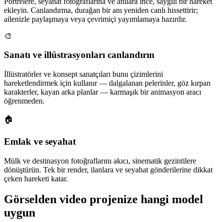
Portrelere, seyahat fotoğraflarına ve anılara ince, saygılı bir hareket
ekleyin. Canlandırma, durağan bir anı yeniden canlı hissettirir;
ailenizle paylaşmaya veya çevrimiçi yayımlamaya hazırdır.
🎨
Sanatı ve illüstrasyonları canlandırın
İllüstratörler ve konsept sanatçıları bunu çizimlerini
hareketlendirmek için kullanır — dalgalanan pelerinler, göz kırpan
karakterler, kayan arka planlar — karmaşık bir animasyon aracı
öğrenmeden.
🏠
Emlak ve seyahat
Mülk ve destinasyon fotoğraflarını akıcı, sinematik gezintilere
dönüştürün. Tek bir render, ilanlara ve seyahat gönderilerine dikkat
çeken hareketi katar.
Görselden video projenize hangi model
uygun