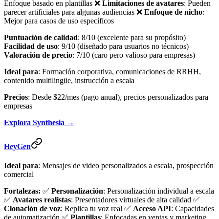
Enfoque basado en plantillas ❌
Limitaciones de avatares
: Pueden
parecer artificiales para algunas audiencias ❌
Enfoque de nicho
:
Mejor para casos de uso específicos
Puntuación de calidad
: 8/10 (excelente para su propósito)
Facilidad de uso
: 9/10 (diseñado para usuarios no técnicos)
Valoración de precio
: 7/10 (caro pero valioso para empresas)
Ideal para
: Formación corporativa, comunicaciones de RRHH,
contenido multilingüe, instrucción a escala
Precios
: Desde $22/mes (pago anual), precios personalizados para
empresas
Explora Synthesia →
HeyGen
Ideal para
: Mensajes de video personalizados a escala, prospección
comercial
Fortalezas:
✅
Personalización
: Personalización individual a escala
✅
Avatares realistas
: Presentadores virtuales de alta calidad ✅
Clonación de voz
: Replica tu voz real ✅
Acceso API
: Capacidades
de automatización ✅
Plantillas
: Enfocadas en ventas y marketing