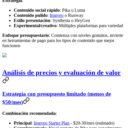
Estrategia
:
Contenido social rápido
: Pika o Luma
Contenido pulido
:
Imgveo
o Runway
Estilo presentación
: Synthesia o HeyGen
Experimental/creativo
: Múltiples plataformas para variedad
Enfoque presupuestario
: Comienza con niveles gratuitos, invierte
en herramientas de pago para los tipos de contenido que mejor
funcionen
Análisis de precios y evaluación de valor
Estrategia con presupuesto limitado (menos de
$50/mes)
Combinación recomendada
:
Principal
:
Imgveo Starter Plan
- $20-30/mes (estimado)