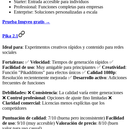
Starter: Entrada accesible para individuos
Professional: Funciones completas para empresas
Enterprise: Soluciones personalizadas a escala
Prueba Imgveo gratis →
Pika 2.1
Ideal para
: Experimentos creativos rápidos y contenido para redes
sociales
Fortalezas:
✅
Velocidad
: Tiempos de generación rápidos ✅
Facilidad de uso
: Muy amigable para principiantes ✅
Creatividad
:
Función "Pikadditions" para efectos únicos ✅
Calidad 1080p
:
Resolución recientemente mejorada ✅
Desarrollo activo
: Adiciones
frecuentes de funciones
Debilidades:
❌
Consistencia
: La calidad varía entre generaciones
❌
Control profesional
: Opciones de ajuste fino limitadas ❌
Claridad comercial
: Licencias menos explícitas que los
competidores
Puntuación de calidad
: 7/10 (buena pero inconsistente)
Facilidad
de uso
: 9/10 (muy accesible)
Valoración de precio
: 8/10 (buen
valor para uso casual)