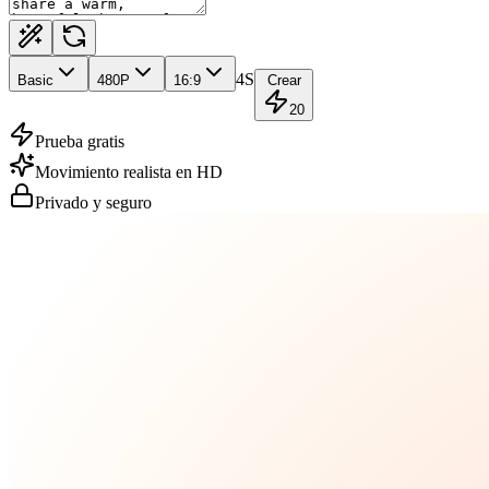
4S
Basic
480
P
16:9
Crear
20
Prueba gratis
Movimiento realista en HD
Privado y seguro