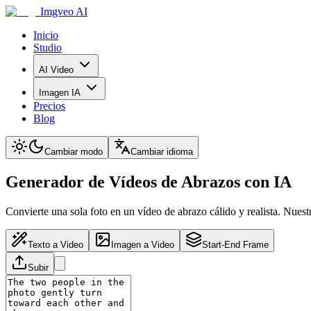
Imgveo AI
Inicio
Studio
AI Video
Imagen IA
Precios
Blog
Cambiar modo
Cambiar idioma
Generador de Vídeos de Abrazos con IA
Convierte una sola foto en un vídeo de abrazo cálido y realista. Nues
Texto a Video
Imagen a Video
Start-End Frame
Subir