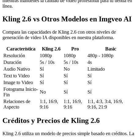
mientras mantienes la calidad de video profesional para tu tienda en
línea.
Kling 2.6 vs Otros Modelos en Imgveo AI
Compara las capacidades de Kling 2.6 con otros niveles de
generación de video IA disponibles en nuestra plataforma.
Característica
Kling 2.6
Pro
Basic
Resolución
1080p
1080p
480p - 1080p
Duración
5s / 10s
5s / 10s
4s
Audio Nativo
Sí
No
Limitado
Text to Video
Sí
Sí
Sí
Image to Video
Sí
Sí
Sí
Fotograma Inicio-
No
Sí
Sí
Fin
Relaciones de
1:1, 16:9,
1:1, 16:9,
1:1, 4:3, 3:4, 16:9,
Aspecto
9:16
9:16
9:16, 21:9
Créditos y Precios de Kling 2.6
Kling 2.6 utiliza un modelo de precios simple basado en créditos. La