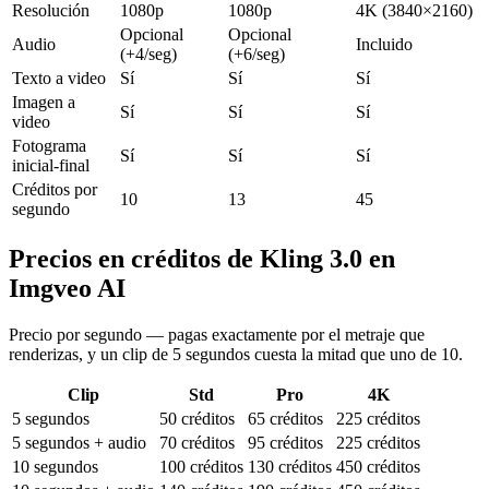
Resolución
1080p
1080p
4K (3840×2160)
Opcional
Opcional
Audio
Incluido
(+4/seg)
(+6/seg)
Texto a video
Sí
Sí
Sí
Imagen a
Sí
Sí
Sí
video
Fotograma
Sí
Sí
Sí
inicial-final
Créditos por
10
13
45
segundo
Precios en créditos de Kling 3.0 en
Imgveo AI
Precio por segundo — pagas exactamente por el metraje que
renderizas, y un clip de 5 segundos cuesta la mitad que uno de 10.
Clip
Std
Pro
4K
5 segundos
50 créditos
65 créditos
225 créditos
5 segundos + audio
70 créditos
95 créditos
225 créditos
10 segundos
100 créditos
130 créditos
450 créditos