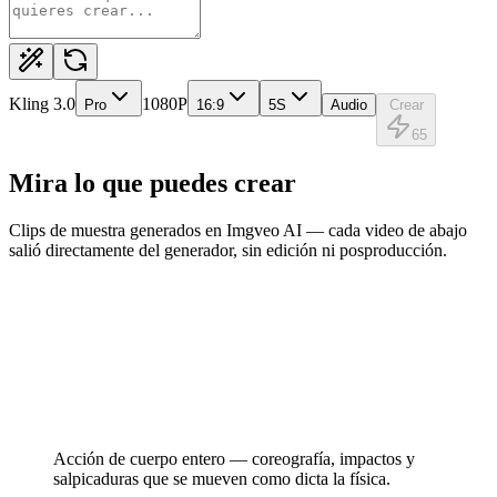
Kling 3.0
1080P
Pro
16:9
5
S
Audio
Crear
65
Mira lo que puedes crear
Clips de muestra generados en Imgveo AI — cada video de abajo
salió directamente del generador, sin edición ni posproducción.
Acción de cuerpo entero — coreografía, impactos y
salpicaduras que se mueven como dicta la física.