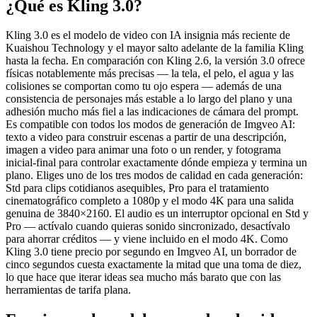
¿Qué es Kling 3.0?
Kling 3.0 es el modelo de video con IA insignia más reciente de
Kuaishou Technology y el mayor salto adelante de la familia Kling
hasta la fecha. En comparación con Kling 2.6, la versión 3.0 ofrece
físicas notablemente más precisas — la tela, el pelo, el agua y las
colisiones se comportan como tu ojo espera — además de una
consistencia de personajes más estable a lo largo del plano y una
adhesión mucho más fiel a las indicaciones de cámara del prompt.
Es compatible con todos los modos de generación de Imgveo AI:
texto a video para construir escenas a partir de una descripción,
imagen a video para animar una foto o un render, y fotograma
inicial-final para controlar exactamente dónde empieza y termina un
plano. Eliges uno de los tres modos de calidad en cada generación:
Std para clips cotidianos asequibles, Pro para el tratamiento
cinematográfico completo a 1080p y el modo 4K para una salida
genuina de 3840×2160. El audio es un interruptor opcional en Std y
Pro — actívalo cuando quieras sonido sincronizado, desactívalo
para ahorrar créditos — y viene incluido en el modo 4K. Como
Kling 3.0 tiene precio por segundo en Imgveo AI, un borrador de
cinco segundos cuesta exactamente la mitad que una toma de diez,
lo que hace que iterar ideas sea mucho más barato que con las
herramientas de tarifa plana.