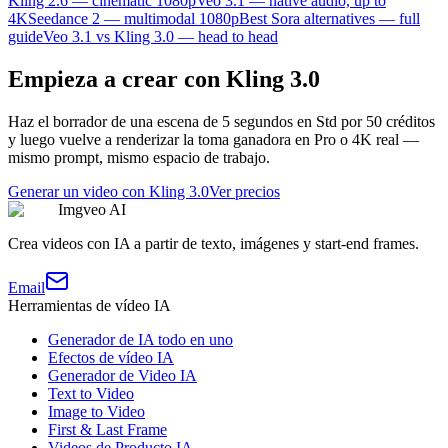
Kling 2.6 — cinematic 1080p
Veo 3.1 — native audio, up to
4K
Seedance 2 — multimodal 1080p
Best Sora alternatives — full
guide
Veo 3.1 vs Kling 3.0 — head to head
Empieza a crear con Kling 3.0
Haz el borrador de una escena de 5 segundos en Std por 50 créditos
y luego vuelve a renderizar la toma ganadora en Pro o 4K real —
mismo prompt, mismo espacio de trabajo.
Generar un video con Kling 3.0
Ver precios
Imgveo AI
Crea videos con IA a partir de texto, imágenes y start-end frames.
Email
Herramientas de vídeo IA
Generador de IA todo en uno
Efectos de vídeo IA
Generador de Video IA
Text to Video
Image to Video
First & Last Frame
Videos de Producto IA