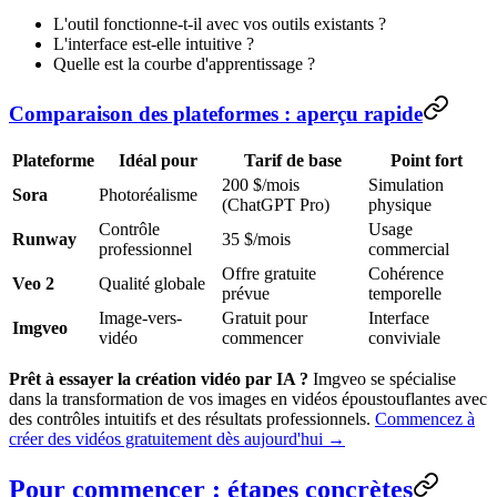
L'outil fonctionne-t-il avec vos outils existants ?
L'interface est-elle intuitive ?
Quelle est la courbe d'apprentissage ?
Comparaison des plateformes : aperçu rapide
Plateforme
Idéal pour
Tarif de base
Point fort
200 $/mois
Simulation
Sora
Photoréalisme
(ChatGPT Pro)
physique
Contrôle
Usage
Runway
35 $/mois
professionnel
commercial
Offre gratuite
Cohérence
Veo 2
Qualité globale
prévue
temporelle
Image-vers-
Gratuit pour
Interface
Imgveo
vidéo
commencer
conviviale
Prêt à essayer la création vidéo par IA ?
Imgveo se spécialise
dans la transformation de vos images en vidéos époustouflantes avec
des contrôles intuitifs et des résultats professionnels.
Commencez à
créer des vidéos gratuitement dès aujourd'hui →
Pour commencer : étapes concrètes