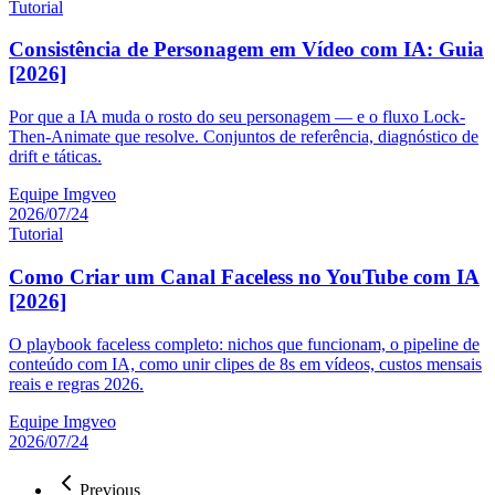
Tutorial
Consistência de Personagem em Vídeo com IA: Guia
[2026]
Por que a IA muda o rosto do seu personagem — e o fluxo Lock-
Then-Animate que resolve. Conjuntos de referência, diagnóstico de
drift e táticas.
Equipe Imgveo
2026/07/24
Tutorial
Como Criar um Canal Faceless no YouTube com IA
[2026]
O playbook faceless completo: nichos que funcionam, o pipeline de
conteúdo com IA, como unir clipes de 8s em vídeos, custos mensais
reais e regras 2026.
Equipe Imgveo
2026/07/24
Previous