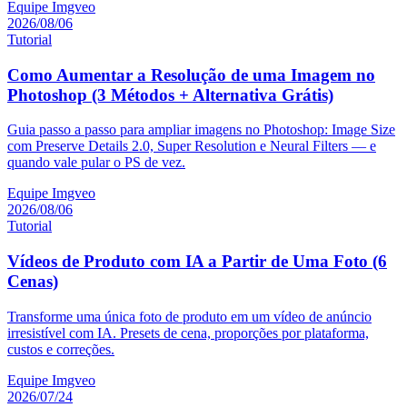
Equipe Imgveo
2026/08/06
Tutorial
Como Aumentar a Resolução de uma Imagem no
Photoshop (3 Métodos + Alternativa Grátis)
Guia passo a passo para ampliar imagens no Photoshop: Image Size
com Preserve Details 2.0, Super Resolution e Neural Filters — e
quando vale pular o PS de vez.
Equipe Imgveo
2026/08/06
Tutorial
Vídeos de Produto com IA a Partir de Uma Foto (6
Cenas)
Transforme uma única foto de produto em um vídeo de anúncio
irresistível com IA. Presets de cena, proporções por plataforma,
custos e correções.
Equipe Imgveo
2026/07/24