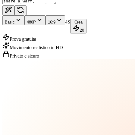
4S
Basic
480
P
16:9
Crea
20
Prova gratuita
Movimento realistico in HD
Privato e sicuro