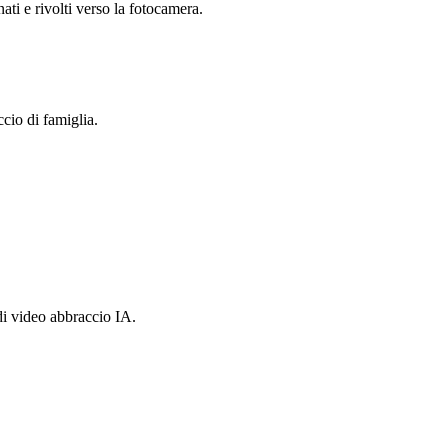
ti e rivolti verso la fotocamera.
cio di famiglia.
 di video abbraccio IA.