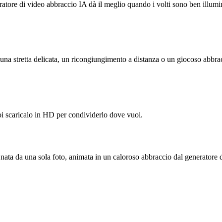
atore di video abbraccio IA dà il meglio quando i volti sono ben illumina
 una stretta delicata, un ricongiungimento a distanza o un giocoso abbrac
oi scaricalo in HD per condividerlo dove vuoi.
 è nata da una sola foto, animata in un caloroso abbraccio dal generatore