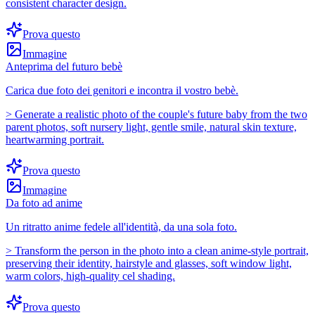
consistent character design.
Prova questo
Immagine
Anteprima del futuro bebè
Carica due foto dei genitori e incontra il vostro bebè.
>
Generate a realistic photo of the couple's future baby from the two
parent photos, soft nursery light, gentle smile, natural skin texture,
heartwarming portrait.
Prova questo
Immagine
Da foto ad anime
Un ritratto anime fedele all'identità, da una sola foto.
>
Transform the person in the photo into a clean anime-style portrait,
preserving their identity, hairstyle and glasses, soft window light,
warm colors, high-quality cel shading.
Prova questo