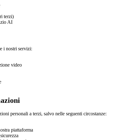
e
i terzi)
izio AI
 i nostri servizi:
azione video
e
mazioni
ni personali a terzi, salvo nelle seguenti circostanze:
 nostra piattaforma
 sicurezza