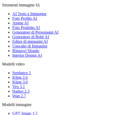
Strumenti immagine IA
AI Testo a Immagine
Foto Profilo AI
Anime AI
Foto Prodotto AI
Generatore di Personaggi AI
Generatore di Bebè AI
Editor di immagini AI
Upscaler di Immagini
Rimuovi Sfondo
Interior Design AI
Modelli video
Seedance 2
Kling 2.6
Kling 3.0
Veo 3.1
Hailuo 2.3
Wan 2.7
Modelli immagine
GPT Image 1.5