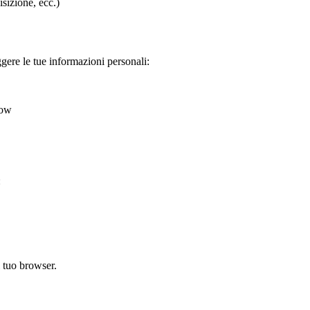
sizione, ecc.)
ere le tue informazioni personali:
now
:
l tuo browser.