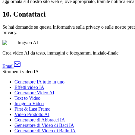
aggiornata sul nostro sito web e, ove appropriato, tramite notifica emai
10. Contattaci
Se hai domande su questa Informativa sulla privacy o sulle nostre pratic
privacy.
Imgveo AI
Crea video AI da testo, immagini e fotogrammi iniziale-finale.
Email
Strumenti video IA
Generatore IA tutto in uno
Effetti video IA
Generatore Video AI
Text to Video
Image to Video
First & Last Frame
Video Prodotto AI
Generatore di Abbracci IA
Generatore di Video di Baci IA
Generatore di Video di Ballo IA