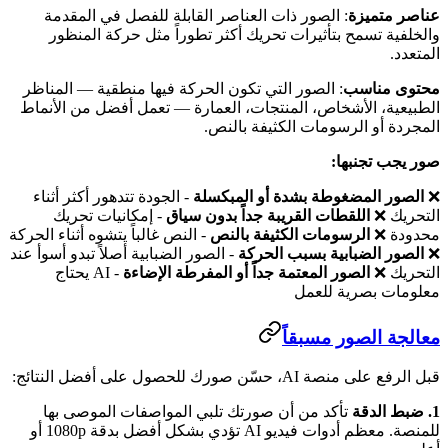
عناصر متميزة
: الصور ذات العناصر القابلة للفصل في المقدمة
والخلفية تسمح بتأثيرات تحريك أكثر تطوراً مثل حركة المنظور
المتعدد.
محتوى مناسب
: الصور التي تكون الحركة فيها منطقية — المناظر
الطبيعية، الأشخاص، المنتجات، العمارة — تعمل أفضل من الأنماط
المجردة أو الرسومات الكثيفة بالنص.
صور يجب تجنبها:
❌
الصور المضغوطة بشدة أو المبكسلة
- الجودة تتدهور أكثر أثناء
التحريك ❌
اللقطات القريبة جداً بدون سياق
- إمكانيات تحريك
محدودة ❌
الرسومات الكثيفة بالنص
- النص غالباً يتشوه أثناء الحركة
❌
الصور الضبابية بسبب الحركة
- الصور الضبابية أصلاً تبدو أسوأ عند
التحريك ❌
الصور المعتمة جداً أو المفرطة الإضاءة
- AI يحتاج
معلومات بصرية للعمل
معالجة الصور مسبقاً
قبل الرفع على منصة AI، حسّن صورك للحصول على أفضل النتائج:
1. ضبط الدقة
تأكد من أن صورتك تلبي المواصفات الموصى بها
للمنصة. معظم أدوات فيديو AI تؤدي بشكل أفضل بدقة 1080p أو