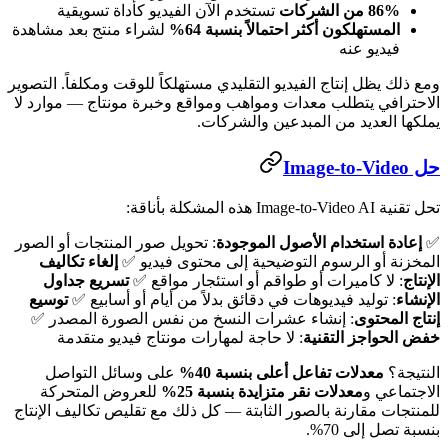
86% من الشركات
تستخدم الآن الفيديو كأداة تسويقية
المستهلكون أكثر احتمالاً بنسبة 64%
لشراء منتج بعد مشاهدة
فيديو عنه
ومع ذلك يظل إنتاج الفيديو التقليدي مستهلكاً للوقت ومكلفاً. التصوير
الاحترافي يتطلب معدات ومواهب ومواقع وخبرة مونتاج — موارد لا
يملكها العديد من المبدعين والشركات.
حل Image-to-Video
تحل تقنية Image-to-Video AI هذه المشكلة بأناقة:
✅
إعادة استخدام الأصول الموجودة
: تحويل صور المنتجات أو الصور
المخزنة أو الرسوم التوضيحية إلى محتوى فيديو ✅
إلغاء تكاليف
الإنتاج
: لا كاميرات أو طواقم أو استئجار مواقع ✅
تسريع جداول
الإنشاء
: توليد فيديوهات في دقائق بدلاً من أيام أو أسابيع ✅
توسيع
إنتاج المحتوى
: إنشاء عشرات النسخ من نفس الصورة المصدر ✅
خفض الحواجز التقنية
: لا حاجة لمهارات مونتاج فيديو متقدمة
النتيجة؟
معدلات تفاعل أعلى بنسبة 40%
على وسائل التواصل
الاجتماعي و
معدلات نقر متزايدة بنسبة 25%
للعروض المتحركة
للمنتجات مقارنة بالصور الثابتة — كل ذلك مع تقليص تكاليف الإنتاج
بنسبة تصل إلى 70%.