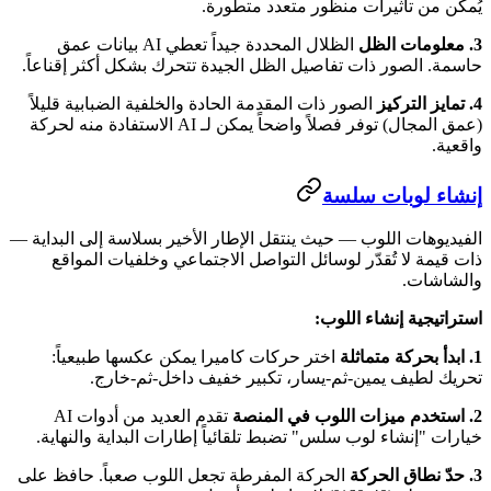
يُمكّن من تأثيرات منظور متعدد متطورة.
3. معلومات الظل
الظلال المحددة جيداً تعطي AI بيانات عمق
حاسمة. الصور ذات تفاصيل الظل الجيدة تتحرك بشكل أكثر إقناعاً.
4. تمايز التركيز
الصور ذات المقدمة الحادة والخلفية الضبابية قليلاً
(عمق المجال) توفر فصلاً واضحاً يمكن لـ AI الاستفادة منه لحركة
واقعية.
إنشاء لوبات سلسة
الفيديوهات اللوب — حيث ينتقل الإطار الأخير بسلاسة إلى البداية —
ذات قيمة لا تُقدّر لوسائل التواصل الاجتماعي وخلفيات المواقع
والشاشات.
استراتيجية إنشاء اللوب:
1. ابدأ بحركة متماثلة
اختر حركات كاميرا يمكن عكسها طبيعياً:
تحريك لطيف يمين-ثم-يسار، تكبير خفيف داخل-ثم-خارج.
2. استخدم ميزات اللوب في المنصة
تقدم العديد من أدوات AI
خيارات "إنشاء لوب سلس" تضبط تلقائياً إطارات البداية والنهاية.
3. حدّ نطاق الحركة
الحركة المفرطة تجعل اللوب صعباً. حافظ على