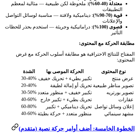
معتدلة (40-60%)
: ملحوظة لكن طبيعية — مثالية لمعظم
التطبيقات
قوية (70-90%)
: ديناميكية ولافتة — مناسبة لوسائل التواصل
والإعلانات
قصوى (100%)
: دراماتيكية وجريئة — استخدم بحذر للحظات
التأثير
مطابقة الحركة مع المحتوى:
المفتاح للنتائج الاحترافية هو مطابقة أسلوب الحركة مع غرض
المحتوى:
نوع المحتوى
الحركة الموصى بها
الشدة
30-40%
عرض منتج
تكبير بطيء + تحريك خفيف
20-40%
تصوير مناظر طبيعية
تحريك أو إمالة لطيفة
30-50%
تصوير بورتريه
تكبير خفيف + منظور متعدد
40-60%
عقارات
تحريك بطيء + تكبير خارج
60-80%
إعلان وسائل تواصل
تحريك ديناميكي + تكبير
40-60%
مشهد سينمائي
منظور متعدد + حركة بطيئة
الخطوة الخامسة: أضف أوامر حركة نصية (متقدم)