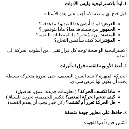
1. ابدأ بالاستراتيجية وليس الأدوات
قبل فتح أي منصة AI، أجب على هذه الأسئلة:
الغرض
: لماذا أُنشئ هذا الفيديو؟ ما هدفه؟
الجمهور
: من سيشاهد هذا؟ ماذا يتوقعون؟
المنصة
: أين سيُنشر؟ ما المتطلبات التقنية؟
المؤشرات
: كيف سأقيس النجاح؟
الاستراتيجية الواضحة توجه كل قرار تقني، من أسلوب الحركة إلى
المدة.
2. أعطِ الأولوية للقصة فوق التأثيرات
الحركة المبهرة لا تنقذ السرد الضعيف. حتى صورة متحركة بسيطة
يجب أن يكون لها غرض سردي:
ماذا تكشف الحركة؟
(معلومات جديدة، عمق، تفاصيل)
كيف تدعم الحركة المعنى؟
(تكبير للحميمية، تحريك للسياق)
هل الحركة تعزز أم تُشتت؟
(كل خيار يجب أن يخدم القصة)
3. حافظ على معايير جودة متسقة
أسّس حدوداً دنيا للجودة: