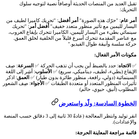
تقبل العديد من المنصات الحديثة أوصافاً نصية لتوجيه سلوك
التحريك:
أمر عام
: "حرّك هذه الصورة"
أمر أفضل
: "تحريك كاميرا لطيف من
اليسار لليمين مع تأثير منظور متعدد خفيف"
أفضل أمر
: "تحريك
سينمائي بطيء من اليسار لليمين، الكاميرا تتحرك بإيقاع الغروب،
مع عناصر المقدمة تتحرك أسرع قليلاً من الخلفية لخلق العمق.
حركة سلسة وأنيقة طوال الفيديو."
مكونات الأمر الفعال:
✅
الاتجاه
: حدد بالضبط أين يجب أن تذهب الحركة ✅
السرعة
: صِف
الإيقاع (بطيء، لطيف، ديناميكي، سريع) ✅
الأسلوب
: أشِر إلى اللغة
السينمائية (دولي، رافعة، منظور طائرة بدون طيار) ✅
العمق
: اذكر
تأثيرات المنظور المتعدد أو متعددة الطبقات ✅
الأجواء
: صِف الشعور
المطلوب (أنيق، حيوي، حالم)
الخطوة السادسة: ولّد واستعرض
انقر توليد وانتظر المعالجة (عادةً 30 ثانية إلى 3 دقائق حسب المنصة
والإعدادات).
قائمة مراجعة المعاينة الحرجة: