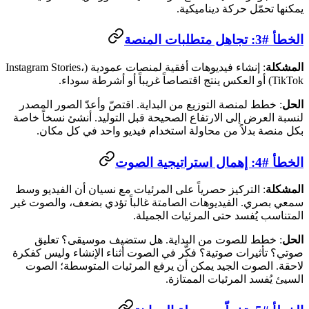
يمكنها تحمّل حركة ديناميكية.
الخطأ #3: تجاهل متطلبات المنصة
المشكلة
: إنشاء فيديوهات أفقية لمنصات عمودية (Instagram Stories،
TikTok) أو العكس ينتج اقتصاصاً غريباً أو أشرطة سوداء.
الحل
: خطط لمنصة التوزيع من البداية. اقتصّ وأعدّ الصور المصدر
لنسبة العرض إلى الارتفاع الصحيحة قبل التوليد. أنشئ نسخاً خاصة
بكل منصة بدلاً من محاولة استخدام فيديو واحد في كل مكان.
الخطأ #4: إهمال استراتيجية الصوت
المشكلة
: التركيز حصرياً على المرئيات مع نسيان أن الفيديو وسط
سمعي بصري. الفيديوهات الصامتة غالباً تؤدي بضعف، والصوت غير
المتناسب يُفسد حتى المرئيات الجميلة.
الحل
: خطط للصوت من البداية. هل ستضيف موسيقى؟ تعليق
صوتي؟ تأثيرات صوتية؟ فكّر في الصوت أثناء الإنشاء وليس كفكرة
لاحقة. الصوت الجيد يمكن أن يرفع المرئيات المتوسطة؛ الصوت
السيئ يُفسد المرئيات الممتازة.