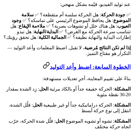
عند توليد الفيديو، قيّمه بشكل منهجي:
✅
جودة الحركة
: هل الحركة سلسة أم متقطعة؟ ✅
سلامة
الموضوع
: هل يحافظ الموضوع الرئيسي على تماسكه؟ ✅
وجود
العيوب
: هل هناك خلل أو تشوهات بصرية؟ ✅
ملاءمة الإيقاع
: هل
تتناسب سرعة الحركة مع الغرض؟ ✅
البداية/النهاية
: هل تبدو
إطارات البداية والنهاية نظيفة؟ ✅
الجمالية الكلية
: هل تحقق رؤيتك؟
إذا لم تكن النتائج مُرضية
، لا تقبل. اضبط المعلمات وأعد التوليد —
التكرار هو مفتاح التميز.
الخطوة السابعة: اضبط وأعد التوليد
بناءً على تقييم المعاينة، أجرِ تعديلات مستهدفة:
المشكلة
: الحركة خفيفة جداً أو بالكاد مرئية
الحل
: زِد الشدة بمقدار
20-30 نقطة مئوية
المشكلة
: الحركة دراماتيكية جداً أو غير طبيعية
الحل
: قلّل الشدة،
انتقل إلى نوع حركة أبسط
المشكلة
: تشوه أو تشويه الموضوع
الحل
: قلّل شدة الحركة، جرّب
اتجاه حركة مختلف