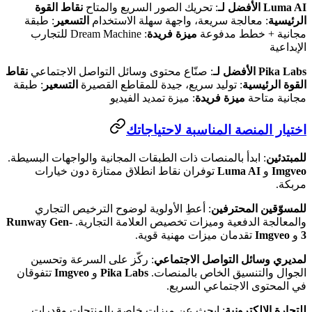
Luma AI
الأفضل لـ
: تحريك الصور السريع والمتاح
نقاط القوة
الرئيسية
: معالجة سريعة، واجهة سهلة الاستخدام
التسعير
: طبقة
مجانية + خطط مدفوعة
ميزة فريدة
: Dream Machine للتجارب
الإبداعية
Pika Labs
الأفضل لـ
: صنّاع محتوى وسائل التواصل الاجتماعي
نقاط
القوة الرئيسية
: توليد سريع، جيدة للمقاطع القصيرة
التسعير
: طبقة
مجانية متاحة
ميزة فريدة
: ميزة تمديد الفيديو
اختيار المنصة المناسبة لاحتياجاتك
للمبتدئين
: ابدأ بالمنصات ذات الطبقات المجانية والواجهات البسيطة.
Imgveo
و
Luma AI
توفران نقاط انطلاق ممتازة دون خيارات
مربكة.
للمسوّقين المحترفين
: أعطِ الأولوية لوضوح الترخيص التجاري
والمعالجة الدفعية وميزات تخصيص العلامة التجارية.
Runway Gen-
3
و
Imgveo
تقدمان ميزات مهنية قوية.
لمديري وسائل التواصل الاجتماعي
: ركّز على السرعة وتحسين
الجوال والتنسيق الخاص بالمنصات.
Pika Labs
و
Imgveo
تتفوقان
في المحتوى الاجتماعي السريع.
للتجارة الإلكترونية
: ابحث عن ميزات خاصة بالمنتجات وقدرات