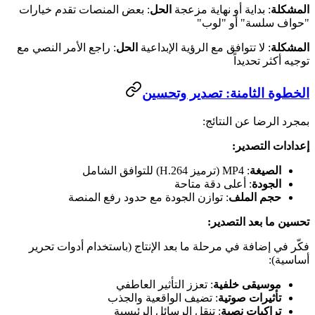
المشكلة
: بداية أو نهاية مزعجة
الحل
: بعض المنصات تقدم خيارات
"حواف سلسة" أو "لوب"
المشكلة
: لا تتوافق مع الرؤية الإبداعية
الحل
: راجع الأمر النصي مع
توجيه أكثر تحديداً
الخطوة الثامنة: تصدير وتحسين
بمجرد الرضا عن النتائج:
إعدادات التصدير:
الصيغة
: MP4 (ترميز H.264) للتوافق الشامل
الجودة
: أعلى دقة متاحة
حجم الملف
: توازن الجودة مع حدود رفع المنصة
تحسين ما بعد التصدير:
فكّر في إضافة في مرحلة ما بعد الإنتاج (باستخدام أدوات تحرير
أساسية):
موسيقى خلفية
: تعزز التأثير العاطفي
تأثيرات صوتية
: تضيف الواقعية والجذب
تراكبات نصية
: تنقل الرسائل الرئيسية