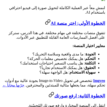
لنمشِ معاً عبر العملية الكاملة لتحويل صورة إلى فيديو احترافي
باستخدام AI.
الخطوة الأولى: اختر منصة AI
تتفوق منصات مختلفة في مهام مختلفة. في هذا الدرس، سنركز
على أفضل الممارسات العامة القابلة للتطبيق عبر الأدوات.
معايير اختيار المنصة:
الجودة
: ما مدى واقعية وسلاسة التحريك؟
التحكم
: هل يمكنك تخصيص معلمات الحركة؟
التكلفة
: هل يناسب التسعير احتياجات استخدامك؟
الحقوق
: هل يمكنك الاستخدام تجارياً؟
سهولة الاستخدام
: هل الواجهة سهلة؟
Imgveo
تتخصص في تحويل Image-to-Video بجودة عالية مع أدوات
تحكم سهلة، مما يجعلها مثالية للمبتدئين والمحترفين.
جرّبها مجاناً ←
الخطوة الثانية: ارفع صورتك
انتقل إلى المنصة المختارة وارفع صورتك المُحسّنة.