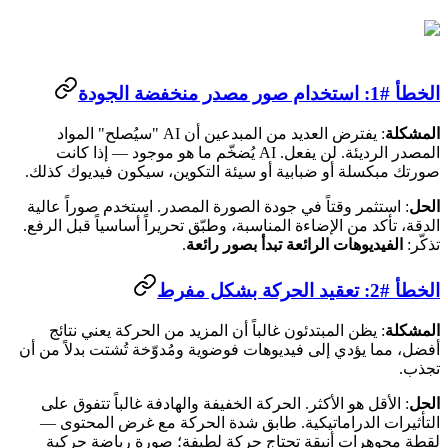
الخطأ #1: استخدام صور مصدر منخفضة الجودة
المشكلة
: يفترض العديد من المبدعين أن AI "سيُصلح" المواد
المصدر الرديئة. لن يفعل. AI يُضخّم ما هو موجود — إذا كانت
صورتك مبكسلة أو ضبابية أو سيئة التكوين، سيكون فيديوك كذلك.
الحل
: استثمر وقتاً في جودة الصورة المصدر. استخدم صوراً عالية
الدقة، تأكد من الإضاءة المناسبة، وطبّق تحريراً أساسياً قبل الرفع.
تذكّر:
الفيديوهات الرائعة تبدأ بصور رائعة
.
الخطأ #2: تعقيد الحركة بشكل مفرط
المشكلة
: يظن المبتدئون غالباً أن المزيد من الحركة يعني نتائج
أفضل، مما يؤدي إلى فيديوهات فوضوية ومُدوّخة تُشتت بدلاً من أن
تجذب.
الحل
: الأقل هو الأكثر. الحركة الخفيفة والهادفة غالباً تتفوق على
التأثيرات الدراماتيكية. طابق شدة الحركة مع غرض المحتوى —
لقطة مجوهرات أنيقة تحتاج حركة لطيفة؛ صورة رياضة حركية