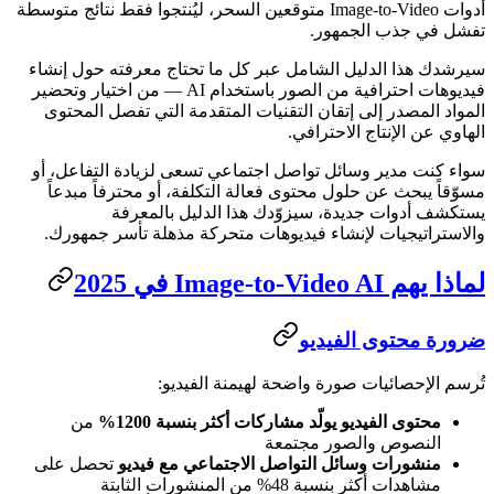
أدوات Image-to-Video متوقعين السحر، ليُنتجوا فقط نتائج متوسطة
تفشل في جذب الجمهور.
سيرشدك هذا الدليل الشامل عبر كل ما تحتاج معرفته حول إنشاء
فيديوهات احترافية من الصور باستخدام AI — من اختيار وتحضير
المواد المصدر إلى إتقان التقنيات المتقدمة التي تفصل المحتوى
الهاوي عن الإنتاج الاحترافي.
سواء كنت مدير وسائل تواصل اجتماعي تسعى لزيادة التفاعل، أو
مسوّقاً يبحث عن حلول محتوى فعالة التكلفة، أو محترفاً مبدعاً
يستكشف أدوات جديدة، سيزوّدك هذا الدليل بالمعرفة
والاستراتيجيات لإنشاء فيديوهات متحركة مذهلة تأسر جمهورك.
لماذا يهم Image-to-Video AI في 2025
ضرورة محتوى الفيديو
تُرسم الإحصائيات صورة واضحة لهيمنة الفيديو:
محتوى الفيديو يولّد مشاركات أكثر بنسبة 1200%
من
النصوص والصور مجتمعة
منشورات وسائل التواصل الاجتماعي مع فيديو
تحصل على
مشاهدات أكثر بنسبة 48% من المنشورات الثابتة