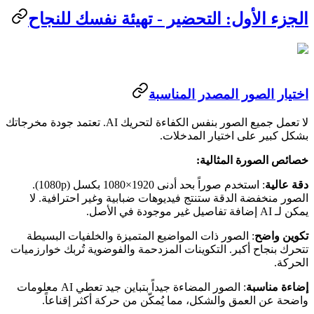
الجزء الأول: التحضير - تهيئة نفسك للنجاح
اختيار الصور المصدر المناسبة
لا تعمل جميع الصور بنفس الكفاءة لتحريك AI. تعتمد جودة مخرجاتك
بشكل كبير على اختيار المدخلات.
خصائص الصورة المثالية:
دقة عالية
: استخدم صوراً بحد أدنى 1920×1080 بكسل (1080p).
الصور منخفضة الدقة ستنتج فيديوهات ضبابية وغير احترافية. لا
يمكن لـ AI إضافة تفاصيل غير موجودة في الأصل.
تكوين واضح
: الصور ذات المواضيع المتميزة والخلفيات البسيطة
تتحرك بنجاح أكبر. التكوينات المزدحمة والفوضوية تُربك خوارزميات
الحركة.
إضاءة مناسبة
: الصور المضاءة جيداً بتباين جيد تعطي AI معلومات
واضحة عن العمق والشكل، مما يُمكّن من حركة أكثر إقناعاً.