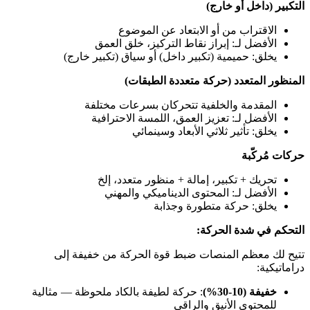
التكبير (داخل أو خارج)
الاقتراب من أو الابتعاد عن الموضوع
الأفضل لـ: إبراز نقاط التركيز، خلق العمق
يخلق: حميمية (تكبير داخل) أو سياق (تكبير خارج)
المنظور المتعدد (حركة متعددة الطبقات)
المقدمة والخلفية تتحركان بسرعات مختلفة
الأفضل لـ: تعزيز العمق، اللمسة الاحترافية
يخلق: تأثير ثلاثي الأبعاد وسينمائي
حركات مُركّبة
تحريك + تكبير، إمالة + منظور متعدد، إلخ
الأفضل لـ: المحتوى الديناميكي والمهني
يخلق: حركة متطورة وجذابة
التحكم في شدة الحركة:
تتيح لك معظم المنصات ضبط قوة الحركة من خفيفة إلى
دراماتيكية:
خفيفة (10-30%)
: حركة لطيفة بالكاد ملحوظة — مثالية
للمحتوى الأنيق والراقي