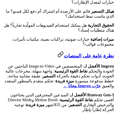
خيارات لمعدل الإطارات؟
هيكل التسعير
قائم على الأرصدة أم اشتراك أم دفع لكل فيديو؟ ما
الذي يناسب نمط استخدامك؟
الحقوق التجارية
هل يمكنك استخدام الفيديوهات المولّدة تجارياً؟ هل
هناك متطلبات إسناد؟
ميزات إضافية
خيارات صوتية، تراكبات نصية، مكتبات تأثيرات،
مجموعات قوالب؟
نظرة عامة على المنصات
Imgveo
الأفضل لـ
: المتخصصين في Image-to-Video الباحثين عن
الجودة والتحكم
نقاط القوة الرئيسية
: واجهة سهلة، مخرجات عالية
الجودة، أدوات تحكم دقيقة بالحركة
التسعير
: طبقة مجانية متاحة،
خطط مدفوعة ميسورة
ميزة فريدة
: تحكم متقدم بالمنظور المتعدد
والعمق
جرّب Imgveo مجاناً ←
Runway Gen-3
الأفضل لـ
: المبدعين المحترفين الذين يحتاجون
أقصى تحكم
نقاط القوة الرئيسية
: Motion Brush وDirector Mode
والترخيص التجاري
التسعير
: من 35$/شهر
ميزة فريدة
: توجيه
الحركة إطاراً بإطار