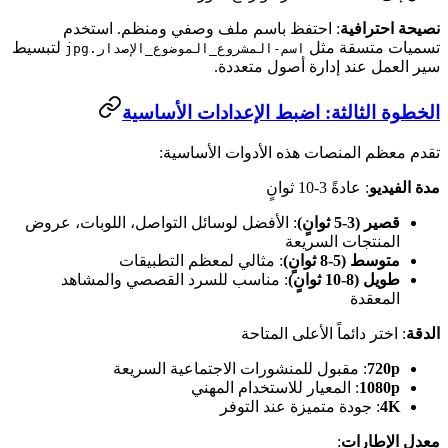
نصيحة احترافية
: احتفظ باسم ملف وصفي ومنظم. استخدم
تسميات متسقة مثل
لتبسيط
اسم-المشروع_الموضوع_الإصدار.jpg
سير العمل عند إدارة أصول متعددة.
الخطوة الثالثة: اضبط الإعدادات الأساسية
تقدم معظم المنصات هذه الأدوات الأساسية:
مدة الفيديو
: عادةً 3-10 ثوانٍ
قصير (3-5 ثوانٍ)
: الأفضل لوسائل التواصل، اللوبات، عروض
المنتجات السريعة
متوسط (5-8 ثوانٍ)
: مثالي لمعظم التطبيقات
طويل (8-10 ثوانٍ)
: مناسب للسرد القصصي والمشاهد
المعقدة
الدقة
: اختر دائماً الأعلى المتاحة
720p
: مقبول للمنشورات الاجتماعية السريعة
1080p
: المعيار للاستخدام المهني
4K
: جودة متميزة عند التوفر
معدل الإطارات
: