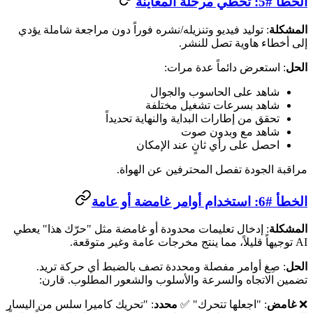
الخطأ #5: تخطّي مرحلة المعاينة
المشكلة
: توليد فيديو وتنزيله/نشره فوراً دون مراجعة شاملة يؤدي
إلى أخطاء هاوية تصل للنشر.
الحل
: استعرض دائماً عدة مرات:
شاهد على الحاسوب والجوال
شاهد بسرعات تشغيل مختلفة
تحقق من إطارات البداية والنهاية تحديداً
شاهد مع وبدون صوت
احصل على رأي ثانٍ عند الإمكان
مراقبة الجودة تفصل المحترفين عن الهواة.
الخطأ #6: استخدام أوامر غامضة أو عامة
المشكلة
: إدخال تعليمات محدودة أو غامضة مثل "حرّك هذا" يعطي
AI توجيهاً قليلاً، مما ينتج مخرجات عامة وغير متوقعة.
الحل
: صِغ أوامر مفصلة ومحددة تصف بالضبط أي حركة تريد.
تضمين الاتجاه والسرعة والأسلوب والشعور المطلوب. قارن:
❌
غامض
: "اجعلها تتحرك" ✅
محدد
: "تحريك كاميرا سلس من اليسار