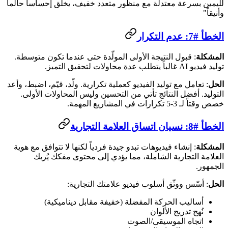
لليمين بسرعة معتدلة مع منظور متعدد خفيف، يخلق إحساساً حالماً
وأنيقاً"
الخطأ #7: عدم التكرار
المشكلة
: قبول النتيجة الأولى المولّدة حتى عندما تكون متوسطة.
توليد فيديو AI غالباً يتطلب عدة محاولات لتحقيق التميز.
الحل
: تعامل مع توليد الفيديو كعملية تكرارية. ولّد، قيّم، اضبط، وأعد
التوليد. أفضل النتائج تأتي من التحسين وليس المحاولات الأولى.
خصص وقتاً لـ 3-5 تكرارات في المشاريع المهمة.
الخطأ #8: نسيان اتساق العلامة التجارية
المشكلة
: إنشاء فيديوهات تبدو جيدة فردياً لكنها لا تتوافق مع هوية
العلامة التجارية الشاملة، مما يؤدي إلى محتوى مفكك يُربك
الجمهور.
الحل
: أسّس ووثّق أسلوب فيديو علامتك التجارية:
أساليب الحركة المفضلة (خفيفة مقابل ديناميكية)
نُهج تدريج الألوان
اتجاه الموسيقى/الصوت