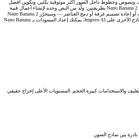
القوي بالتعليمات — ويضيف الترقيات التي طلبها المستخدمون المحترفون: إخراج قابل للاختيار بدقة 1K و2K و4K حقيقي، ونصوص وخطوط داخل الصور أكثر موثوقية بكثير، وتكوين أفضل
للمشاهد متعددة العناصر، ومعرفة أوسع بالعالم بحيث تخرج المشاهد المعقدة متماسكة من المحاولة الأولى. على Imgveo AI يمكنك استخدام Nano Banana 2 بطريقتين: ولّد من النص وحده لإنشاء أعمال فنية
وصور منتجات ورسومات سوشيال ميديا من وصف نصي، أو ارفع صورة مرجعية وصِف التغيير الذي تريده — تبديل الملابس أو تغيير الخلفيات أو إعادة تصميم غرفة أو دمج العناصر — وسيحرّر Nano Banana 2
الصورة مع الحفاظ على الوجوه والنسب والإضاءة. تبدأ الأسعار من 10 أرصدة فقط للصورة بدقة 1K، ولأنه يتشارك رصيداً واحداً مع جميع النماذج الأخرى على Imgveo AI، يمكنك إعداد المسودات بـ Nano Banana
سريعة ومنشورات السوشيال ميديا، و2K للأعمال الفنية التفصيلية، و4K حقيقي للطباعة والتغليف والاستخدامات كبيرة الحجم. المستويات الأعلى إخراج حقيقي