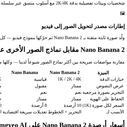
شخصيات وبيئات تفصيلية بدقة 2K/4K مع أسلوب متسق عبر سلسلة كاملة من عمليات التوليد.
🖼️
إطارات مصدر لتحويل الصور إلى فيديو
ولّد صورة ثابتة متقنة بـ Nano Banana 2 ثم حرّكها بنموذج فيديو — كل ذلك داخل مساحة عمل Imgveo AI نفسها.
Nano Banana 2 مقابل نماذج الصور الأخرى على Imgveo AI
مقارنة مواصفات صريحة بين أكثر نماذج الصور شيوعاً لدينا — وكلها م
Nano Banana
Nano Banana 2
الميزة
K
1K / 2K / 4K
خيارات الدقة
قياسية
عرض النصوص
ممتاز
مقبول
م
التحرير بصورة مرجعية
نعم
نعم
ن
الحفاظ على الهوية
ممتاز
ممتاز
ج
السعر لكل صورة (1K)
10 أرصدة
8 أرصدة
10 
الأنسب لـ
التحرير + الخطوط
تعديلات سريعة اقتصادية
ا
أسعار أرصدة Nano Banana 2 على Imgveo AI