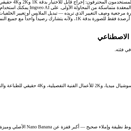
الموضوع والالتزام 
اختر الدقة في كل عملية توليد: 1K للمسودات ال
فزة عن Nano Banana الأصلي وميزة نادرة بين نماذج الصور.