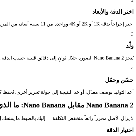
اختر الدقة والأبعاد
اختر إخراجاً بدقة 1K أو 2K أو 4K وواحدة من 11 نسبة أبعاد، من المربع إلى البانر العريض جداً.
3
ولّد
يُنجز Nano Banana 2 الصورة خلال ثوانٍ إلى دقائق قليلة حسب الدقة. تظهر تكلفة الأرصدة الدقيقة قبل التأكيد.
4
حسّن وحمّل
أعد التوليد بوصف معدّل، أو خذ النتيجة إلى جولة تحرير أخرى. تُحفظ
Nano Banana 2 مقابل Nano Banana: ما الذي تغيّر
لا يزال الأصل محرراً رائعاً منخفض التكلفة — إليك بالضبط ما يمنحك إيا
اختيار الدقة