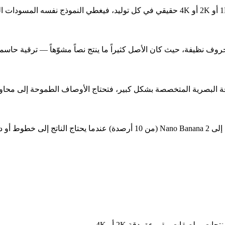
رفة البصرية المتخصصة بشكل كبير، فتحتاج الأوصاف الطموحة إلى محاول
ابقَ على Nano Banana (8 أرصدة) للتعديلات السريعة والعفوية، وانتقل إلى nana 2
بملصقات مقروءة بدقة 2K أو 4K.