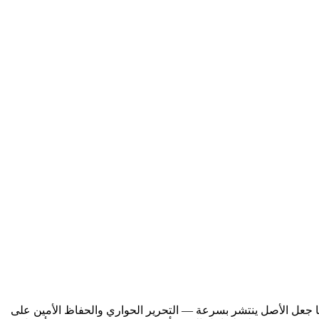
ر. يحتفظ الإصدار الثاني بكل ما جعل الأصل ينتشر بسرعة — التحرير الحواري والحفاظ الأمين على