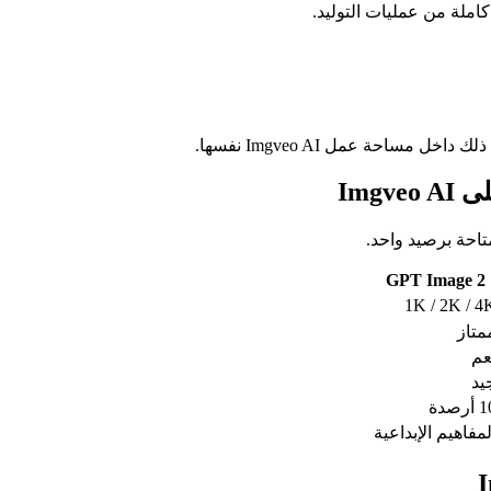
تاحة برصيد واحد.
GPT Image 2
1K / 2K / 4
متاز
عم
يد
أرصدة
لمفاهيم الإبداعية