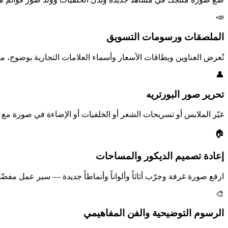
📣
الملصقات ورسومات التسويق
تُعرض العناوين وبطاقات الأسعار وأسماء العلامات التجارية بوضوح، ما يجعل Nano Banana 2 النموذج المفضّل لتصاميم الإعلانات وبانرات ال
👤
تحرير صور البورتريه
غيّر الملابس أو تسريحات الشعر أو الخلفيات أو الإضاءة في صورة مع
🏠
إعادة تصميم الديكور والمساحات
ارفع صورة غرفة وجرّب أثاثاً وألواناً وأنماطاً جديدة — سير عمل مفضّ
🎨
الرسوم التوضيحية والفن المفاهيمي