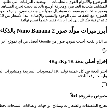
2 ثم ترقية فكرتك إلى إخراج 4K فقط عندما تصبح نهائية.
أبرز ميزات مولّد صور Nano Banana 2 بالذكاء الاصطناعي
ما الذي يفعله أحدث نموذج صور من Google أفضل من أي نموذج آخر في فئته.
إخراج أصلي بدقة 1K و2K و4K
وليست رفعاً للدقة.
نصوص مقروءة فعلاً
تخرج الملصقات والشعارات ونماذج الواجهات وبطاقات المنتجات بخطوط نظيفة وإملاء صحيح — أكبر ق