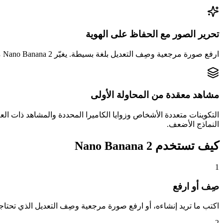
تحرير الصور مع الحفاظ على الهوية
ارفع صورة مرجعية وصِف التعديل بلغة بسيطة. يغيّر Nano Banana 2 ما طلبته فقط ولا شيء غيره — فتبقى الوجوه والحيوانات الأليفة والمنتجات والإضاءة كما هي وقابلة للتمييز.
مشاهد معقدة من المحاولة الأولى
التكوينات متعددة الأشخاص وزوايا الكاميرا المحددة والمشاهد ذات العل
النماذج الأضعف.
كيف تستخدم Nano Banana 2
1
صِف أو ارفع
اكتب ما تريد إنشاءه، أو ارفع صورة مرجعية وصِف التعديل الذي تحتاج
2