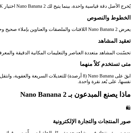
يُخرج الأصل دقة قياسية واحدة، بينما يتيح لك Nano Banana 2 اختيار 1K أو 2K أو 4K حقيقي في كل توليد، فيغطي النموذج نفسه المسودات السريعة والنسخ النهائية الجاهزة للطباعة.
الخطوط والنصوص
يعرض Nano Banana 2 اللافتات والملصقات والعناوين بإملاء صحيح وحروف نظيفة، حيث كان الأصل كثيراً ما ينتج نصاً مشوّهاً — ترقية حاسمة لأصول التسويق.
تعقيد المشاهد
تحسّنت المشاهد متعددة العناصر والتعليمات المكانية الدقيقة والمع
متى تستخدم كلاً منهما
نفسها، على بُعد نقرة واحدة.
ماذا يصنع المبدعون بـ Nano Banana 2
🛍️
صور المنتجات والتجارة الإلكترونية
ضع صورة منتجك في مشاهد جديدة وبدّل الخلفيات وولّد صور قوائم منتجات 