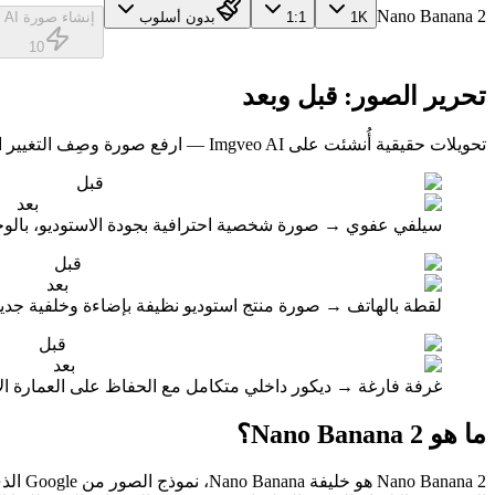
Nano Banana 2
1K
1:1
بدون أسلوب
إنشاء صورة AI
10
تحرير الصور: قبل وبعد
تحويلات حقيقية أُنشئت على Imgveo AI — ارفع صورة وصِف التغيير المطلوب، ويبقى كل شيء آخر كما هو.
قبل
بعد
سيلفي عفوي → صورة شخصية احترافية بجودة الاستوديو، بالوجه
قبل
بعد
لقطة بالهاتف → صورة منتج استوديو نظيفة بإضاءة وخلفية جديد
قبل
بعد
غرفة فارغة → ديكور داخلي متكامل مع الحفاظ على العمارة الأ
ما هو Nano Banana 2؟
ana 2