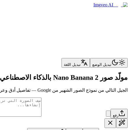
Imgveo AI
تبديل الوضع
تبديل اللغة
مولّد صور Nano Banana 2 بالذكاء الاصطناعي
الجيل التالي من نموذج الصور الشهير من Google — تفاصيل أدق وعرض نصوص أفضل بكثير وإخراج أصلي بدقة 1K و2K و4K لكل من توليد الصور من النص وتحرير الصور.
رفع