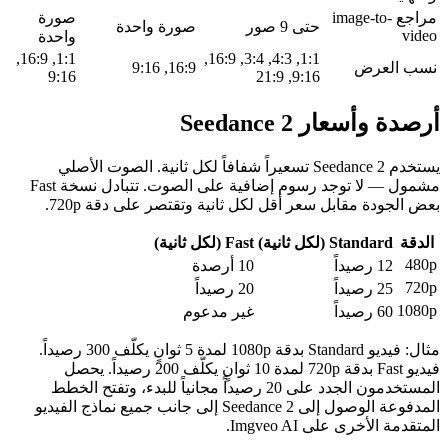
مراجع image-to-
صورة
حتى 9 صور
صورة واحدة
video
واحدة
1:1, 16:9,
1:1, 4:3, 3:4, 16:9,
نسب العرض
16:9, 9:16
9:16
9:16, 21:9
أرصدة وأسعار Seedance 2
يستخدم Seedance 2 تسعيراً شفافاً لكل ثانية. الصوت الأصلي
مشمول — لا توجد رسوم إضافية على الصوت. تتبادل نسخة Fast
بعض الجودة مقابل سعر أقل لكل ثانية وتقتصر على دقة 720p.
الدقة
Standard (لكل ثانية)
Fast (لكل ثانية)
480p
12 رصيداً
10 أرصدة
720p
25 رصيداً
20 رصيداً
1080p
60 رصيداً
غير مدعوم
مثال: فيديو Standard بدقة 1080p لمدة 5 ثوانٍ يكلّف 300 رصيداً.
فيديو Fast بدقة 720p لمدة 10 ثوانٍ يكلّف 200 رصيداً. يحصل
المستخدمون الجدد على 20 رصيداً مجانياً للبدء، وتفتح الخطط
المدفوعة الوصول إلى Seedance 2 إلى جانب جميع نماذج الفيديو
المتقدمة الأخرى على Imgveo AI.