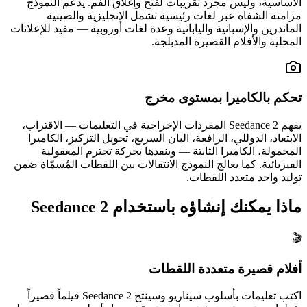
الأساسية، وليس مجرد تقريبات لفتح وإغلاق الفم. يدعم النموذج
مزامنة الشفاه عبر لغات رئيسية تشمل الإنجليزية والصينية
الماندرين والإسبانية واليابانية وعدة لغات أوروبية — مفيد للإعلانات
المحلية والأفلام القصيرة المدبلجة.
تحكم بالكاميرا بمستوى مخرج
يفهم Seedance 2 المفردات الإخراجية في التعليمات — الاقتراب،
الابتعاد، الدوللي، الرافعة، البان السريع، تحويل التركيز، الكاميرا
المحمولة، الكاميرا الثابتة — وينفذها بحركة تحترم المعقولية
الفيزيائية. كما يعالج النموذج الانتقالات بين اللقطات المُسمّاة ضمن
توليد واحد متعدد اللقطات.
ماذا يمكنك إنشاؤه باستخدام Seedance 2
🎬
أفلام قصيرة متعددة اللقطات
اكتب تعليمات بأسلوب سيناريو وسينتج Seedance 2 فيلماً قصيراً