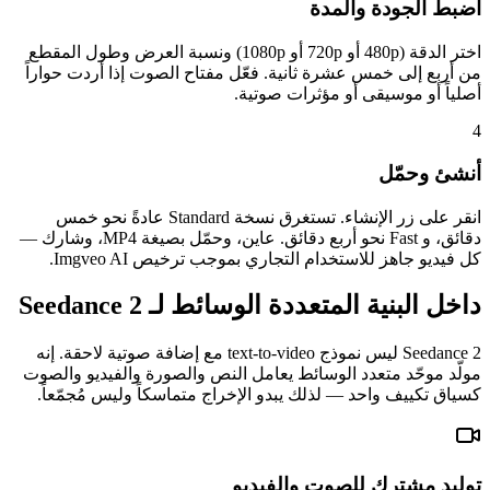
اضبط الجودة والمدة
اختر الدقة (480p أو 720p أو 1080p) ونسبة العرض وطول المقطع
من أربع إلى خمس عشرة ثانية. فعّل مفتاح الصوت إذا أردت حواراً
أصلياً أو موسيقى أو مؤثرات صوتية.
4
أنشئ وحمّل
انقر على زر الإنشاء. تستغرق نسخة Standard عادةً نحو خمس
دقائق، و Fast نحو أربع دقائق. عاين، وحمّل بصيغة MP4، وشارك —
كل فيديو جاهز للاستخدام التجاري بموجب ترخيص Imgveo AI.
داخل البنية المتعددة الوسائط لـ Seedance 2
Seedance 2 ليس نموذج text-to-video مع إضافة صوتية لاحقة. إنه
مولّد موحّد متعدد الوسائط يعامل النص والصورة والفيديو والصوت
كسياق تكييف واحد — لذلك يبدو الإخراج متماسكاً وليس مُجمّعاً.
توليد مشترك للصوت والفيديو