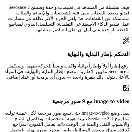
صِف سلسلة من المشاهد في تعليمات واحدة وسينتج Seedance 2
فيديو متعدد اللقطات تبقى فيه الشخصيات والإضاءة والبيئات
متماسكة عبر القطعات. هذا يلغي الجزء الأكثر تكلفة في مسارات
عمل فيديو الذكاء الاصطناعي التقليدية: التسلسل اليدوي لمقاطع
اللقطة الواحدة على أمل أن تظل العناصر متشابهة.
التحكم بإطار البداية والنهاية
ارفع إطاراً أولاً وإطاراً نهائياً، واكتب وصفاً للحركة بينهما، وسيكمل
Seedance 2 ما بين الإطارين. وضع «إطار البداية والنهاية» في المولّد
بالأعلى يتولى ذلك بنقرة واحدة — بدون أي برمجة أو إعداد إضافي.
image-to-video مع 9 صور مرجعية
يقبل وضع image-to-video حتى تسع صور مرجعية لكل عملية توليد،
مما يتيح لـ Seedance 2 تثبيت هوية الشخصيات وتفاصيل المنتج
والأسلوب الفني والبيئة في الوقت ذاته. يعامل النموذج المراجع
كنافذة سياق متعددة الوسائط، وليس مجرد صورة تهيئة، فتحصل