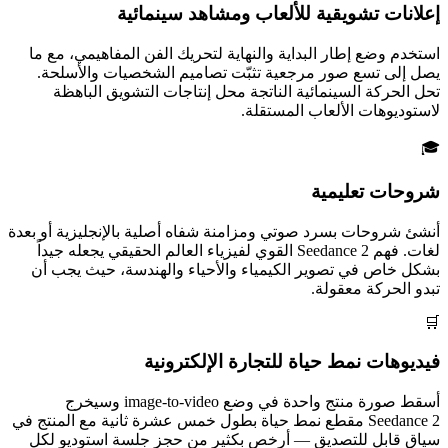
إعلانات تشويقية للألعاب ومشاهد سينمائية
استخدم وضع إطار البداية والنهاية لتحريك الفن المفاهيمي، مع ما
يصل إلى تسع صور مرجعية تثبّت تصاميم الشخصيات والأسلحة.
تحل الحركة السينمائية الناتجة محل إنتاجات التشويق الباهظة
لاستوديوهات الألعاب المستقلة.
🎓
شروحات تعليمية
أنشئ شروحات بسرد صوتي ومزامنة شفاه أصلية بالإنجليزية أو بعدة
لغات. فهم Seedance 2 القوي لفيزياء العالم الحقيقي يجعله جيداً
بشكل خاص في تصوير الكيمياء والأحياء والهندسة، حيث يجب أن
تبدو الحركة معقولة.
🛒
فيديوهات نمط حياة للتجارة الإلكترونية
أسقط صورة منتج واحدة في وضع image-to-video وسيخرج
Seedance 2 مقطع نمط حياة بطول خمس عشرة ثانية مع المنتج في
سياق قابل للتصديق — أرخص بكثير من حجز جلسة استوديو لكل