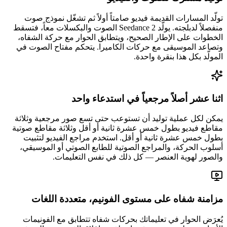
تولّد المسارات القديمة فيديو صامتاً أولاً ثم تشغّل نموذج صوت
منفصلاً لدبلجته. يولّد Seedance 2 الصوت والبكسلات معاً، فتسقط
الخطوات على الإطار الصحيح، ويتطابق الحوار مع حركة الشفاه،
وتصاعد الموسيقى مع حركات الكاميرا. يتحكم مفتاح الصوت في
المولّد بكل هذا بنقرة واحدة.
اثنا عشر أصلاً مرجعياً في استدعاء واحد
يمكن لكل عملية توليد أن تستوعب حتى تسع صور مرجعية وثلاثة
مقاطع فيديو بطول خمس عشرة ثانية أو أقل وثلاثة مقاطع صوتية
بطول خمس عشرة ثانية أو أقل. استخدم مراجع الفيديو لتثبيت
أسلوب الحركة، والمراجع الصوتية للطابع الصوتي أو الموسيقي،
والصور لهوية العنصر — كل ذلك في نفس التعليمات.
مزامنة شفاه على مستوى الفونيم، متعددة اللغات
يُعرَض الحوار في تعليماتك بحركات شفاه تتطابق مع الفونيمات