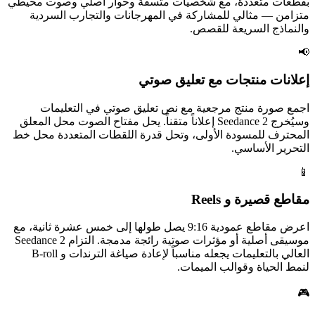
بقطعات متعددة، مع شخصيات متسقة وحوار أصلي وصوت محيطي
متزامن — مثالي للمشاركة في المهرجانات والتجارب السردية
والنماذج السريعة للقصص.
📢
إعلانات منتجات مع تعليق صوتي
اجمع صورة منتج مرجعية مع نص تعليق صوتي في التعليمات
وسيُخرج Seedance 2 إعلاناً متقناً. يحل مفتاح الصوت محل المعلق
المحترف للمسودة الأولى، وتحل قدرة اللقطات المتعددة محل خط
التحرير الأساسي.
📱
مقاطع قصيرة و Reels
اعرض مقاطع عمودية 9:16 يصل طولها إلى خمس عشرة ثانية، مع
موسيقى أصلية أو مؤثرات صوتية رائجة مدمجة. التزام Seedance 2
العالي بالتعليمات يجعله مناسباً لإعادة صياغة الترندات و B-roll
لنمط الحياة وقوالب الميمات.
🎮