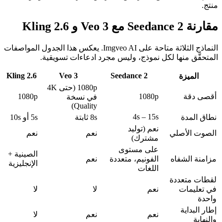
منتج.
مقارنة Seedance 2 مع Veo 3 و Kling 2.6
النماذج الثلاثة متاحة على Imgveo AI. يعكس هذا الجدول المواصفات
المتحقَّق منها لكل نموذج، وليس مجرد ادعاءات تسويقية.
Kling 2.6
Veo 3
Seedance 2
الميزة
1080p (حتى 4K
أقصى دقة
1080p
1080p
في نسخة
Quality)
4s – 15s
نطاق المدة
8s ثابتة
5s أو 10s
نعم (توليد
الصوت الأصلي
نعم
نعم
مشترك)
على مستوى
الصينية +
مزامنة الشفاه
الفونيم، متعددة
نعم
الإنجليزية
اللغات
لقطات متعددة
في تعليمات
نعم
لا
لا
واحدة
إطار البداية
نعم
نعم
لا
والنهاية