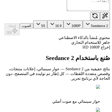
Seedance 2
P
1080
16:9
S
5
الصوت
إنشاء
300
محتوى مُنشأ بالذكاء الاصطناعي
جاهز للاستخدام التجاري
إخراج HD 1080P
صُنع باستخدام Seedance 2
نتائج حقيقية من Seedance 2 — حوار سينمائي، إعلانات منتجات،
وقصص متعددة اللقطات — كل إطار تم توليده في المتصفح، دون
الحاجة لأي برنامج تحرير.
حوار سينمائي مع صوت أصلي