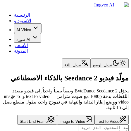
Imgveo AI
الرئيسية
الاستوديو
AI Video
صورة AI
الأسعار
المدونة
تبديل الوضع
تبديل اللغة
مولّد فيديو Seedance 2 بالذكاء الاصطناعي
يحوّل ByteDance Seedance 2 وصفاً نصياً واحداً إلى فيديو متعدد
اللقطات بدقة 1080p مع صوت متزامن — text-to-video و image-to-
video ووضع إطار البداية والنهاية في نموذج واحد، بطول مقطع يصل
إلى 15 ثانية.
Start-End Frame
Image to Video
Text to Video