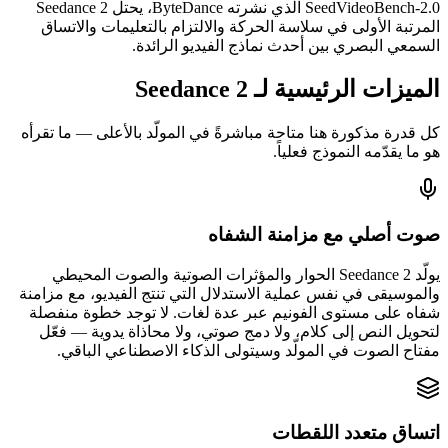
SeedVideoBench-2.0 الذي نشرته ByteDance، يحتل Seedance 2
المرتبة الأولى في سلاسة الحركة والالتزام بالتعليمات والاتساق
السمعي البصري بين أحدث نماذج الفيديو الرائدة.
الميزات الرئيسية لـ Seedance 2
كل قدرة مذكورة هنا متاحة مباشرةً في المولّد بالأعلى — ما تقرأه
هو ما يقدّمه النموذج فعلياً.
صوت أصلي مع مزامنة الشفاه
يولّد Seedance 2 الحوار والمؤثرات الصوتية والصوت المحيطي
والموسيقى في نفس عملية الاستدلال التي تنتج الفيديو، مع مزامنة
شفاه على مستوى الفونيم عبر عدة لغات. لا توجد خطوة منفصلة
لتحويل النص إلى كلام، ولا دمج صوتي، ولا محاذاة يدوية — فعّل
مفتاح الصوت في المولّد وسيتولى الذكاء الاصطناعي الباقي.
اتساق متعدد اللقطات