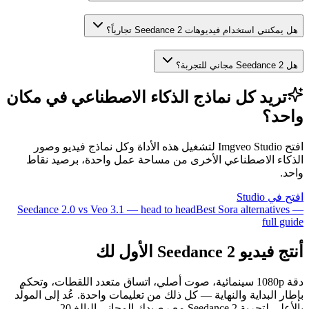
هل يمكنني استخدام فيديوهات Seedance 2 تجارياً؟
هل Seedance 2 مجاني للتجربة؟
تريد كل نماذج الذكاء الاصطناعي في مكان
واحد؟
افتح Imgveo Studio لتشغيل هذه الأداة وكل نماذج فيديو وصور
الذكاء الاصطناعي الأخرى من مساحة عمل واحدة، برصيد نقاط
واحد.
افتح في Studio
Seedance 2.0 vs Veo 3.1 — head to head
Best Sora alternatives —
full guide
أنتج فيديو Seedance 2 الأول لك
دقة 1080p سينمائية، صوت أصلي، اتساق متعدد اللقطات، وتحكم
بإطار البداية والنهاية — كل ذلك من تعليمات واحدة. عُد إلى المولّد
بالأعلى لتجربة Seedance 2 مع رصيدك المجاني البالغ 20.