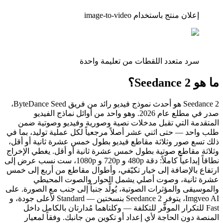
إعلان منتج باستخدام image-to-video
سرد متعدد اللقطات من تعليمة واحدة
ما هو Seedance 2؟
Seedance 2 هو أحدث نموذج فيديو رائد من فريق ByteDance Seed،
صدر في مطلع عام 2026. وهو واحد من أوائل نماذج الفيديو
المتقدمة التي تقبل مدخلات نصية وصورية وفيديو وصوتية ضمن
طلب واحد — حتى اثني عشر أصلاً مرجعياً لكل عملية توليد، بما في
ذلك تسع صور وثلاثة مقاطع فيديو بطول خمس عشرة ثانية أو أقل،
وثلاثة مقاطع صوتية بطول خمس عشرة ثانية أو أقل. يغطي الإخراج
نطاقاً إبداعياً كاملاً: دقة 480p و 720p و 1080p، ست نسب عرض إلى
ارتفاع بالإضافة إلى خيار تكيّفي، وأطوال مقاطع من أربع إلى خمس
عشرة ثانية، وصوت أصلي يشمل الحوار والصوت المحيطي
والموسيقى والمؤثرات الصوتية، يُولَّد جنباً إلى جنب مع الصورة. على
Imgveo AI، يتوفر Seedance 2 بنسختين — Standard لأعلى جودة، و
Fast للتكرار الموفّر للتكلفة — وكلتاهما مُدارتان بالكامل داخل
المنصة دون الحاجة لأي إعداد أو تكوين من جانبك. وفقاً لمعيار