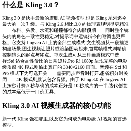
什么是 Kling 3.0？
Kling 3.0 是快手最新的旗舰 AI 视频模型,也是 Kling 系列迄今
最大的一次升级。与 Kling 2.6 相比,3.0 的物理表现明显更精准
——布料、头发、水流和碰撞都符合肉眼预期——同时整个镜
头内的角色一致性更稳定,对提示词中运镜指令的遵循也更严
格。它支持 Imgveo AI 上的全部生成模式:文生视频从一段描述
构建场景,图生视频让照片或渲染图动起来,首尾帧模式则精确
控制镜头的起点与终点。每次生成可从三种画质模式中选
择:Std 适合高性价比的日常短片,Pro 以 1080p 呈现完整的电影
级质感,4K 模式则输出真正的 3840×2160 画面。音频在 Std 和
Pro 模式下为可选开关——需要同步声音时打开,想省积分时关
闭——4K 模式则默认包含音频。由于 Kling 3.0 在 Imgveo AI
上按秒计费,5 秒草稿的成本正好是 10 秒成片的一半,迭代创意
的成本远低于一口价工具。
Kling 3.0 AI 视频生成器的核心功能
新一代 Kling 强在哪里,以及它为何成为电影级 AI 视频的首选
模型。