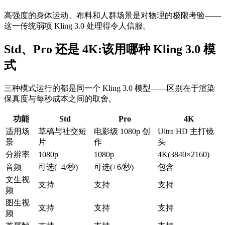
高强度的身体运动、布料和人群场景是对物理的极限考验——
这一传统弱项 Kling 3.0 处理得令人信服。
Std、Pro 还是 4K:该用哪种 Kling 3.0 模
式
三种模式运行的都是同一个 Kling 3.0 模型——区别在于渲染
保真度与每秒成本之间的取舍。
功能
Std
Pro
4K
适用场
草稿与社交短
电影级 1080p 创
Ultra HD 主打镜
景
片
作
头
分辨率
1080p
1080p
4K(3840×2160)
音频
可选(+4/秒)
可选(+6/秒)
包含
文生视
支持
支持
支持
频
图生视
支持
支持
支持
频