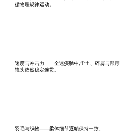
循物理规律运动。
速度与冲击力——全速疾驰中,尘土、碎屑与跟踪
镜头依然稳定连贯。
羽毛与织物——柔体细节逐帧保持一致。