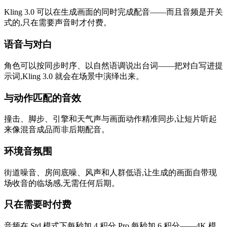
Kling 3.0 可以在生成画面的同时完成配音——而且音频是开关
式的,只在需要声音时才付费。
语音与对白
角色可以按同步时序、以自然语调说出台词——把对白写进提
示词,Kling 3.0 就会在场景中演绎出来。
与动作匹配的音效
撞击、脚步、引擎和天气声与画面动作精准同步,让短片听起
来像混音成品而非后期配音。
环境音氛围
街道噪音、房间底噪、风声和人群低语,让生成的画面自带现
场收音的临场感,无需任何后期。
只在需要时付费
音频在 Std 模式下每秒加 4 积分,Pro 每秒加 6 积分——4K 模