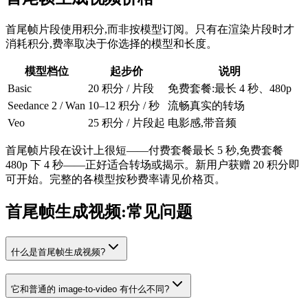
首尾帧片段使用积分,而非按模型订阅。只有在渲染片段时才
消耗积分,费率取决于你选择的模型和长度。
模型档位
起步价
说明
Basic
20 积分 / 片段
免费套餐:最长 4 秒、480p
Seedance 2 / Wan
10–12 积分 / 秒
流畅真实的转场
Veo
25 积分 / 片段起
电影感,带音频
首尾帧片段在设计上很短——付费套餐最长 5 秒,免费套餐
480p 下 4 秒——正好适合转场或揭示。新用户获赠 20 积分即
可开始。完整的各模型按秒费率请见价格页。
首尾帧生成视频:常见问题
什么是首尾帧生成视频?
它和普通的 image-to-video 有什么不同?