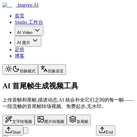
Imgveo AI
首页
Studio 工作台
AI Video
AI 图片
定价
博客
切换模式
切换语言
AI 首尾帧生成视频工具
上传首帧和尾帧,描述动态,AI 就会补全它们之间的每一帧——
一段流畅的首尾帧转场视频。免费起步,无水印。
文字转视频
图片转视频
首尾帧
Start
End