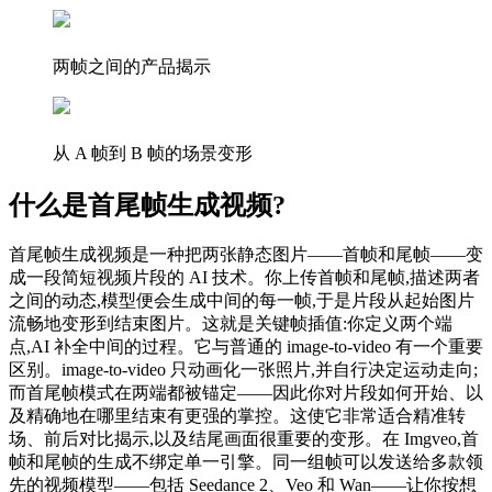
两帧之间的产品揭示
从 A 帧到 B 帧的场景变形
什么是首尾帧生成视频?
首尾帧生成视频是一种把两张静态图片——首帧和尾帧——变
成一段简短视频片段的 AI 技术。你上传首帧和尾帧,描述两者
之间的动态,模型便会生成中间的每一帧,于是片段从起始图片
流畅地变形到结束图片。这就是关键帧插值:你定义两个端
点,AI 补全中间的过程。它与普通的 image-to-video 有一个重要
区别。image-to-video 只动画化一张照片,并自行决定运动走向;
而首尾帧模式在两端都被锚定——因此你对片段如何开始、以
及精确地在哪里结束有更强的掌控。这使它非常适合精准转
场、前后对比揭示,以及结尾画面很重要的变形。在 Imgveo,首
帧和尾帧的生成不绑定单一引擎。同一组帧可以发送给多款领
先的视频模型——包括 Seedance 2、Veo 和 Wan——让你按想