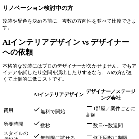
リノベーション検討中の方
改装や配色を決める前に、複数の方向性を並べて比較できま
す。
AIインテリアデザイン vs デザイナー
への依頼
本格的な改装にはプロのデザイナーが欠かせません。でもア
イデアを試したり空間を演出したりするなら、AIの方が速
くて圧倒的に低コストです。
デザイナー／ステージ
AIインテリアデザイン
ング会社
1部屋／案件ごとに
費用
無料で開始
高額
所要時間
数秒
数日〜数週間
スタイルの
無制限に試せる
修正回数に制限