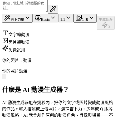
吉卜力風
Basic
1:1
1 張
生成動漫
3
文字轉動漫
照片轉動漫
免費試用
你的照片
→
動漫
你的照片
動漫
什麼是 AI 動漫生成器？
AI 動漫生成器能在幾秒內，把你的文字或照片變成動漫風格
的作品。輸入描述或上傳照片，選擇吉卜力、少年或 Q 版等
動漫風格，AI 就會創作原創的動漫角色、肖像與場景——不