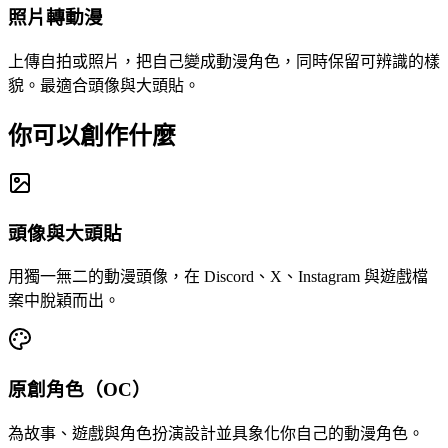
照片轉動漫
上傳自拍或照片，把自己變成動漫角色，同時保留可辨識的樣
貌。最適合頭像與大頭貼。
你可以創作什麼
頭像與大頭貼
用獨一無二的動漫頭像，在 Discord、X、Instagram 與遊戲檔
案中脫穎而出。
原創角色（OC）
為故事、遊戲與角色扮演設計並具象化你自己的動漫角色。