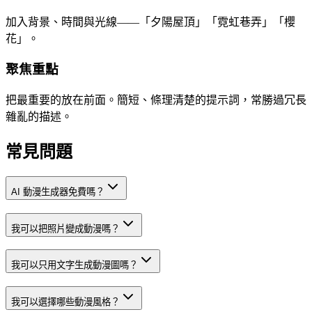
加入背景、時間與光線——「夕陽屋頂」「霓虹巷弄」「櫻
花」。
聚焦重點
把最重要的放在前面。簡短、條理清楚的提示詞，常勝過冗長
雜亂的描述。
常見問題
AI 動漫生成器免費嗎？
我可以把照片變成動漫嗎？
我可以只用文字生成動漫圖嗎？
我可以選擇哪些動漫風格？