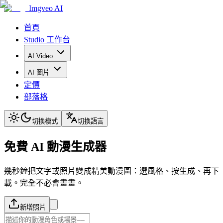
Imgveo AI
首頁
Studio 工作台
AI Video
AI 圖片
定價
部落格
切換模式
切換語言
免費 AI 動漫生成器
幾秒鐘把文字或照片變成精美動漫圖：選風格、按生成、再下
載。完全不必會畫畫。
新增照片