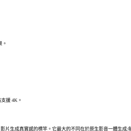
景。
支援 4K。
片模型,被廣泛視為 AI 影片生成真實感的標竿。它最大的不同在於原生影