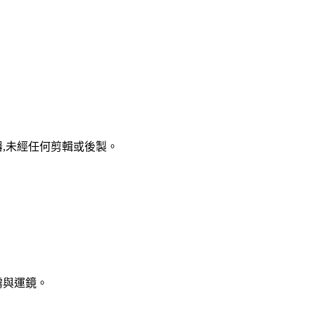
成器,未經任何剪輯或後製。
霧與運鏡。