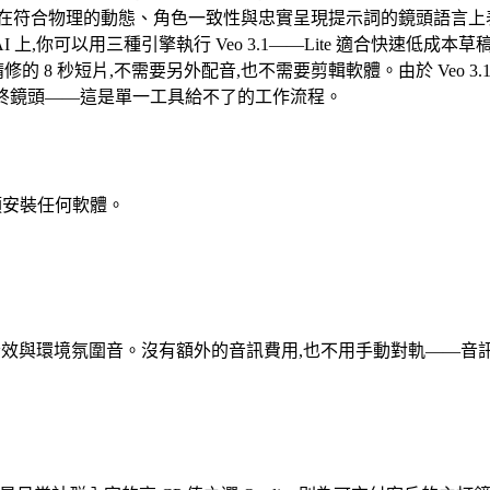
在符合物理的動態、角色一致性與忠實呈現提示詞的鏡頭語言上
 上,你可以用三種引擎執行 Veo 3.1——Lite 適合快速低成本草稿,F
秒短片,不需要另外配音,也不需要剪輯軟體。由於 Veo 3.1 與 Kl
渲染最終鏡頭——這是單一工具給不了的工作流程。
,無須安裝任何軟體。
、場景音效與環境氛圍音。沒有額外的音訊費用,也不用手動對軌——