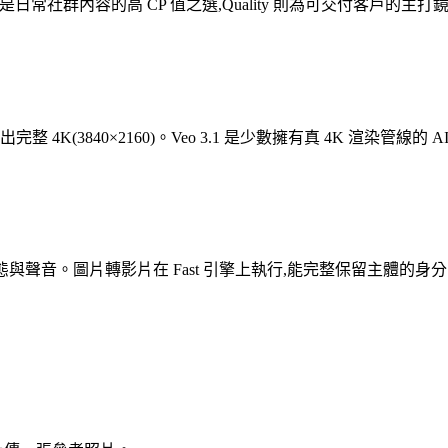
st 是日常社群內容的高 CP 值之選,Quality 則為可交付客戶
整 4K(3840×2160)。Veo 3.1 是少數擁有真 4K 渲染管
入動態與聲音。圖片轉影片在 Fast 引擎上執行,能完整保留主體的