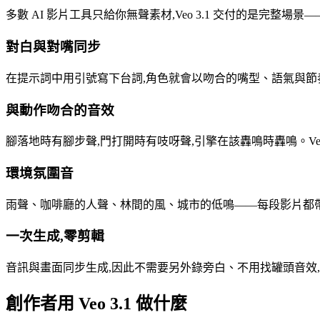
多數 AI 影片工具只給你無聲素材,Veo 3.1 交付的是完整
對白與對嘴同步
在提示詞中用引號寫下台詞,角色就會以吻合的嘴型、語氣與
與動作吻合的音效
腳落地時有腳步聲,門打開時有吱呀聲,引擎在該轟鳴時轟鳴。Veo
環境氛圍音
雨聲、咖啡廳的人聲、林間的風、城市的低鳴——每段影片都
一次生成,零剪輯
音訊與畫面同步生成,因此不需要另外錄旁白、不用找罐頭音效
創作者用 Veo 3.1 做什麼