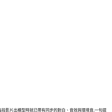
音一體生成:每段影片出模型時就已帶有同步的對白、音效與環境音,一句提