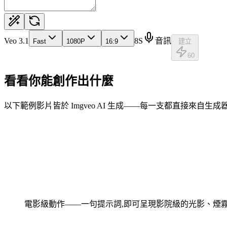
Veo 3.1
8S
音訊
Fast
1080P
16:9
建立
60
看看你能創作出什麼
以下範例影片皆於 Imgveo AI 生成——每一支都直接來自生
電影級動作——一句提示詞,即可呈現影院級的光影、煙