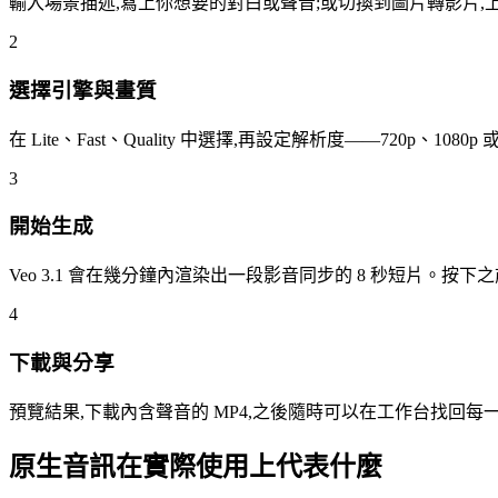
輸入場景描述,寫上你想要的對白或聲音;或切換到圖片轉影片,
2
選擇引擎與畫質
在 Lite、Fast、Quality 中選擇,再設定解析度——720p、1
3
開始生成
Veo 3.1 會在幾分鐘內渲染出一段影音同步的 8 秒短片。按
4
下載與分享
預覽結果,下載內含聲音的 MP4,之後隨時可以在工作台找回每
原生音訊在實際使用上代表什麼