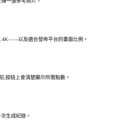
上傳一張參考照片。
080p 或 4K——以及適合發佈平台的畫面比例。
下之前,按鈕上會清楚顯示所需點數。
一次生成紀錄。