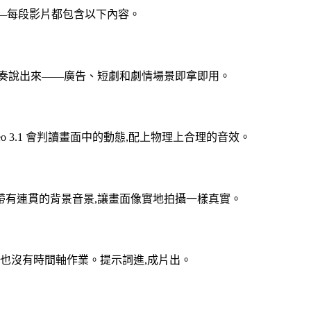
場景——每段影片都包含以下內容。
節奏說出來——廣告、短劇和劇情場景即拿即用。
 3.1 會判讀畫面中的動態,配上物理上合理的音效。
帶有連貫的背景音景,讓畫面像實地拍攝一樣真實。
,也沒有時間軸作業。提示詞進,成片出。