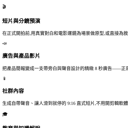
🎬
短片與分鏡預演
在正式開拍前,用真實對白和電影運鏡為場景做原型,或直接為
📣
廣告與產品影片
把產品簡報變成一支帶旁白與聲音設計的精緻 8 秒廣告——正是 TikT
📱
社群內容
生成自帶聲音、讓人滑到就停的 9:16 直式短片,不用開剪輯軟
🎓