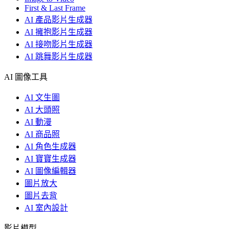
First & Last Frame
AI 產品影片生成器
AI 擁抱影片生成器
AI 接吻影片生成器
AI 跳舞影片生成器
AI 圖像工具
AI 文生圖
AI 大頭照
AI 動漫
AI 商品照
AI 角色生成器
AI 寶寶生成器
AI 圖像編輯器
圖片放大
圖片去背
AI 室內設計
影片模型