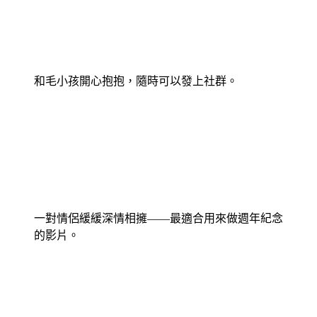
和毛小孩開心抱抱，隨時可以發上社群。
一對情侶緩緩深情相擁——最適合用來做週年紀念
的影片。