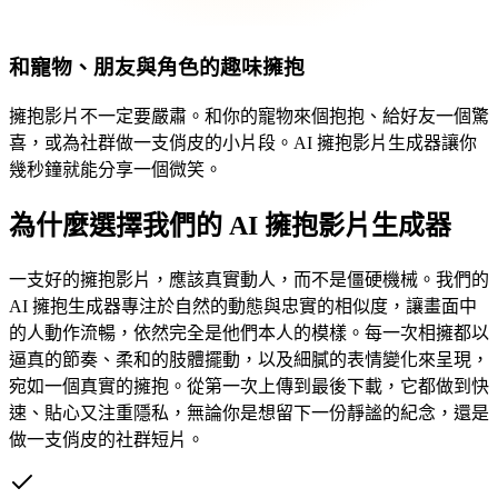
和寵物、朋友與角色的趣味擁抱
擁抱影片不一定要嚴肅。和你的寵物來個抱抱、給好友一個驚
喜，或為社群做一支俏皮的小片段。AI 擁抱影片生成器讓你
幾秒鐘就能分享一個微笑。
為什麼選擇我們的 AI 擁抱影片生成器
一支好的擁抱影片，應該真實動人，而不是僵硬機械。我們的
AI 擁抱生成器專注於自然的動態與忠實的相似度，讓畫面中
的人動作流暢，依然完全是他們本人的模樣。每一次相擁都以
逼真的節奏、柔和的肢體擺動，以及細膩的表情變化來呈現，
宛如一個真實的擁抱。從第一次上傳到最後下載，它都做到快
速、貼心又注重隱私，無論你是想留下一份靜謐的紀念，還是
做一支俏皮的社群短片。