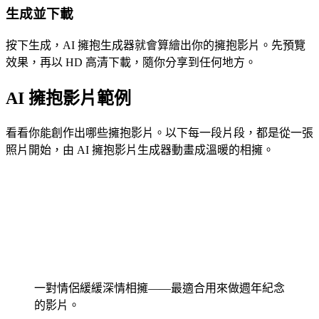
生成並下載
按下生成，AI 擁抱生成器就會算繪出你的擁抱影片。先預覽
效果，再以 HD 高清下載，隨你分享到任何地方。
AI 擁抱影片範例
看看你能創作出哪些擁抱影片。以下每一段片段，都是從一張
照片開始，由 AI 擁抱影片生成器動畫成溫暖的相擁。
一對情侶緩緩深情相擁——最適合用來做週年紀念
的影片。