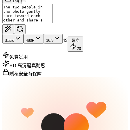
上傳
4S
Basic
480
P
16:9
建立
20
免費試用
HD 高清逼真動態
隱私安全有保障