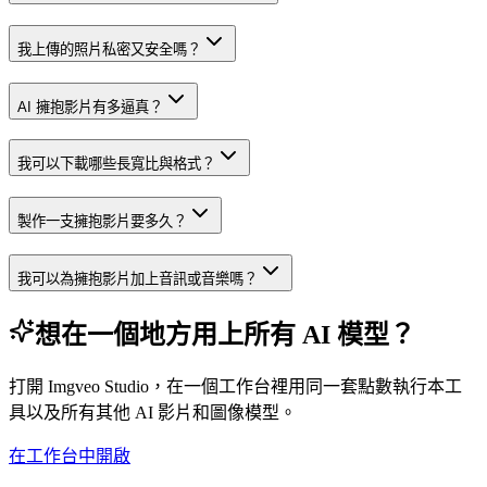
我上傳的照片私密又安全嗎？
AI 擁抱影片有多逼真？
我可以下載哪些長寬比與格式？
製作一支擁抱影片要多久？
我可以為擁抱影片加上音訊或音樂嗎？
想在一個地方用上所有 AI 模型？
打開 Imgveo Studio，在一個工作台裡用同一套點數執行本工
具以及所有其他 AI 影片和圖像模型。
在工作台中開啟