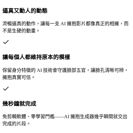
逼真又動人的動態
流暢逼真的動作，讓每一支 AI 擁抱影片都像真正的相擁，而
不是生硬的動畫。
讓每個人都維持原本的模樣
保留身分特徵的 AI 技術會守護臉部五官，讓臉孔清晰可辨，
擁抱真實可信。
幾秒鐘就完成
免剪輯軟體、零學習門檻——AI 擁抱生成器幾乎瞬間就交出
完成的片段。