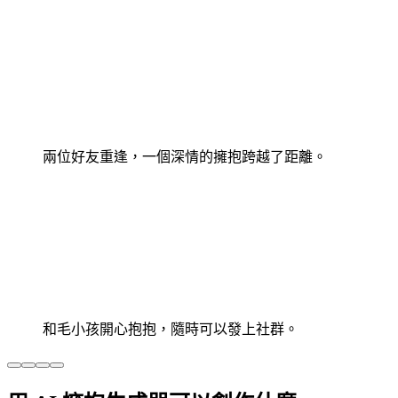
兩位好友重逢，一個深情的擁抱跨越了距離。
和毛小孩開心抱抱，隨時可以發上社群。