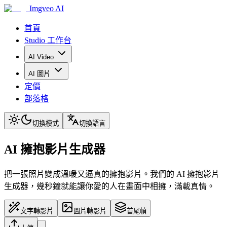
Imgveo AI
首頁
Studio 工作台
AI Video
AI 圖片
定價
部落格
切換模式
切換語言
AI 擁抱影片生成器
把一張照片變成溫暖又逼真的擁抱影片。我們的 AI 擁抱影片
生成器，幾秒鐘就能讓你愛的人在畫面中相擁，滿載真情。
文字轉影片
圖片轉影片
首尾幀