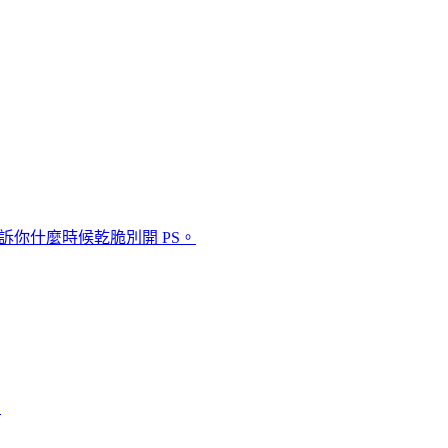
完整解析,還告訴你什麼時候乾脆別開 PS。
。