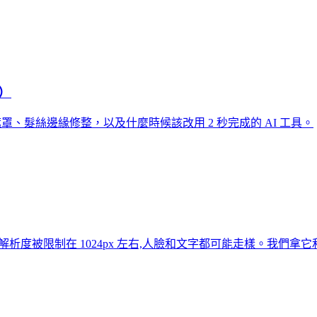
0）
層遮罩、髮絲邊緣修整，以及什麼時候該改用 2 秒完成的 AI 工具。
解析度被限制在 1024px 左右,人臉和文字都可能走樣。我們拿