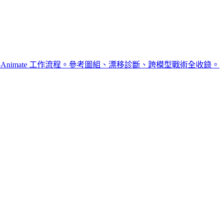
en-Animate 工作流程。參考圖組、漂移診斷、跨模型戰術全收錄。